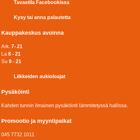
Tavastila Facebookissa
Kysy tai anna palautetta
Kauppakeskus avoinna
Ark.
7- 21
La
8 - 21
Su
9 - 21
Liikkeiden aukioloajat
Pysäköinti
Kahden tunnin ilmainen pysäköinti lämmitetyssä hallissa.
Promootio ja myyntipaikat
045 7732 1011