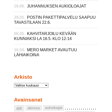
16.06.
JUHANNUKSEN AUKIOLOAJAT
29.05.
POSTIN PAKETTIPALVELU SAAPUU
TAVASTILAAN 22.6.
06.05.
KAHVITARJOILU KEVÄÄN
KUNNIAKSI LA 16.5. KLO 12-14
16.04.
MERO MARKET AVAUTUU
LÄHIAIKOINA
Arkisto
Avainsanat
aukioloajat
ale
alennus
,
,
,
,
,
,
,
,
,
,
,
,
,
,
,
,