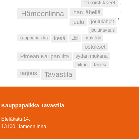
erikoisliikkeet
,
,
ihan lähellä
Hämeenlinna
,
joulu
joululahjat
joulunavaus
musiikki
kauppapaikka
kesä
Lidl
ostokset
Pimeän Kaupan Ilta
sydän mukana
taikuri
Tanssi
tarjous
Tavastila
Kauppapaikka Tavastila
Eteläkatu 14,
13100 Hämeenlinna