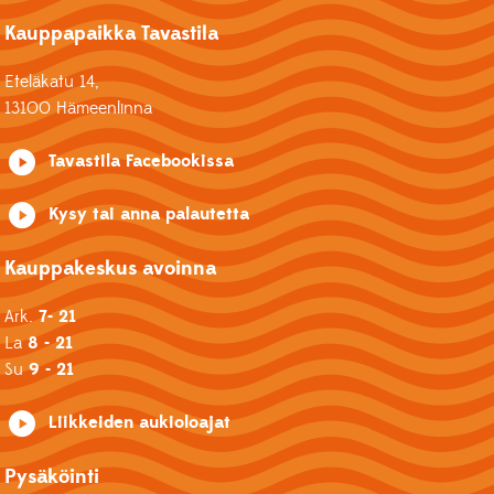
Kauppapaikka Tavastila
Eteläkatu 14,
13100 Hämeenlinna
Tavastila Facebookissa
Kysy tai anna palautetta
Kauppakeskus avoinna
Ark.
7- 21
La
8 - 21
Su
9 - 21
Liikkeiden aukioloajat
Pysäköinti