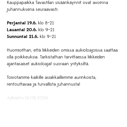
Kauppapaikka Tavastilan sisäänkäynnit ovat avoinna
juhannuksena seuraavasti:
Perjantai 19.6.
klo 8–21
Lauantai 20.6.
klo 9–21
Sunnuntai 21.6.
klo 9–21
Huomioithan, että liikkeiden omissa aukioloajoissa saattaa
olla poikkeuksia. Tarkistathan tarvittaessa liikkeiden
ajantasaiset aukioloajat suoraan yrityksiltä.
Toivotamme kaikille asiakkaillemme aurinkoista,
rentouttavaa ja turvallista juhannusta!
Julkaistu 16.06.2026