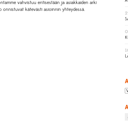
A
ontamme vahvistuu entisestään ja asiakkaiden arki
o onnistuvat kätevästi asioinnin yhteydessä.
2
S
0
K
1
L
A
A