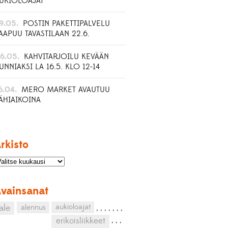
UKIOLOAJAT
9.05.
POSTIN PAKETTIPALVELU
AAPUU TAVASTILAAN 22.6.
6.05.
KAHVITARJOILU KEVÄÄN
UNNIAKSI LA 16.5. KLO 12-14
6.04.
MERO MARKET AVAUTUU
ÄHIAIKOINA
rkisto
vainsanat
aukioloajat
ale
alennus
,
,
,
,
,
,
,
,
,
,
erikoisliikkeet