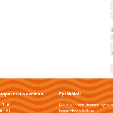
uppakeskus avoinna
Pysäköinti
k.
7- 21
Kahden tunnin ilmainen pysäköi
8 - 21
lämmitetyssä hallissa.