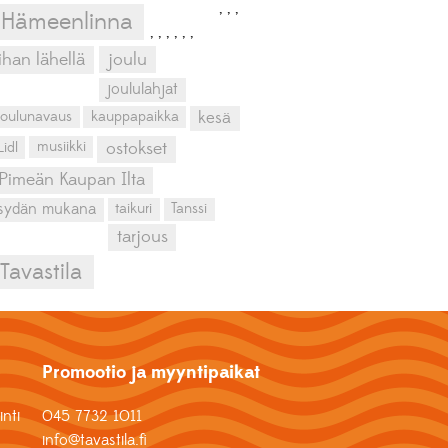
,
,
,
Hämeenlinna
,
,
,
,
,
,
ihan lähellä
joulu
joululahjat
kesä
joulunavaus
kauppapaikka
musiikki
Lidl
ostokset
Pimeän Kaupan Ilta
sydän mukana
taikuri
Tanssi
tarjous
Tavastila
Promootio ja myyntipaikat
nti
045 7732 1011
info@tavastila.fi