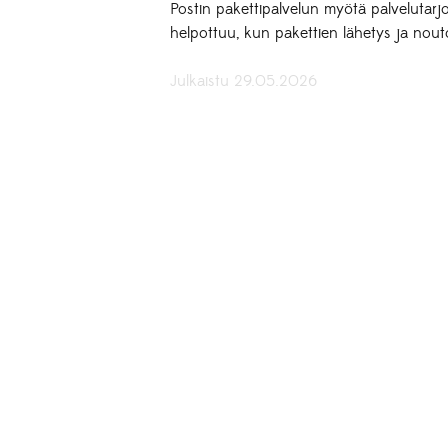
Postin pakettipalvelun myötä palvelutarj
helpottuu, kun pakettien lähetys ja nout
Julkaistu 29.05.2026