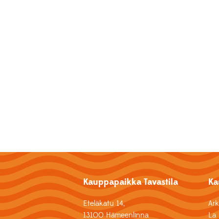
Kauppapaikka Tavastila
Ka
Eteläkatu 14,
Ar
13100 Hämeenlinna
La