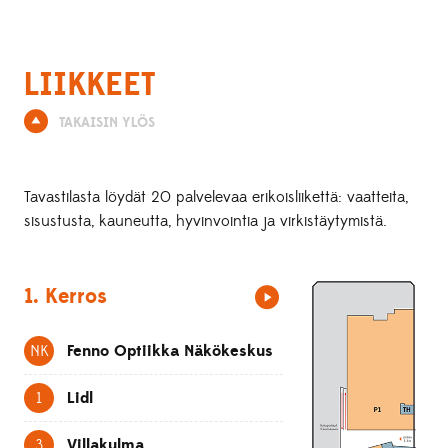
LIIKKEET
TAKAISIN YLÖS
Tavastilasta löydät 20 palvelevaa erikoisliikettä: vaatteita,
sisustusta, kauneutta, hyvinvointia ja virkistäytymistä.
1. Kerros
NK
Fenno Optiikka Näkökeskus
1
Lidl
3
Villakulma