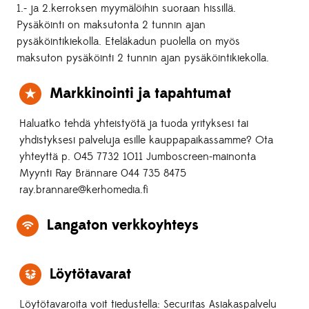
1.- ja 2.kerroksen myymälöihin suoraan hissillä.
Pysäköinti on maksutonta 2 tunnin ajan
pysäköintikiekolla. Eteläkadun puolella on myös
maksuton pysäköinti 2 tunnin ajan pysäköintikiekolla.
Markkinointi ja tapahtumat
Haluatko tehdä yhteistyötä ja tuoda yrityksesi tai
yhdistyksesi palveluja esille kauppapaikassamme? Ota
yhteyttä p. 045 7732 1011 Jumboscreen-mainonta
Myynti Ray Brännare 044 735 8475
ray.brannare@kerhomedia.fi
Langaton verkkoyhteys
Löytötavarat
Löytötavaroita voit tiedustella: Securitas Asiakaspalvelu