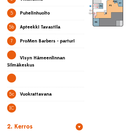
5
Puhelinhuolto
5b
Apteekki Tavastila
7
ProMen Barbers - parturi
Visyn Hämeenlinnan
Silmäkeskus
5c
Vuokrattavana
IC
2. Kerros