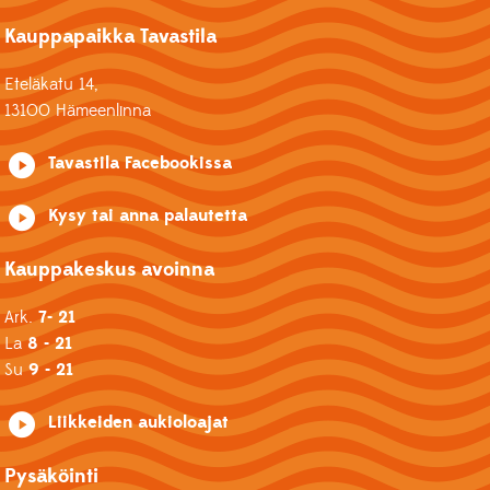
Kauppapaikka Tavastila
Eteläkatu 14,
13100 Hämeenlinna
Tavastila Facebookissa
Kysy tai anna palautetta
Kauppakeskus avoinna
Ark.
7- 21
La
8 - 21
Su
9 - 21
Liikkeiden aukioloajat
Pysäköinti