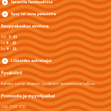
Tavastila Facebookissa
Kysy tai anna palautetta
Kauppakeskus avoinna
Ark.
7- 21
La
8 - 21
Su
9 - 21
Liikkeiden aukioloajat
Pysäköinti
Kahden tunnin ilmainen pysäköinti lämmitetyssä hallissa.
Promootio ja myyntipaikat
045 7732 1011