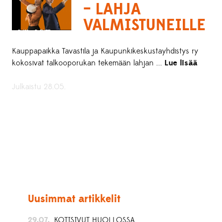
– LAHJA
VALMISTUNEILLE
Kauppapaikka Tavastila ja Kaupunkikeskustayhdistys ry
kokosivat talkooporukan tekemään lahjan ...
Lue lisää
Julkaistu 28.05.
Uusimmat artikkelit
29.07.
KOTISIVUT HUOLLOSSA