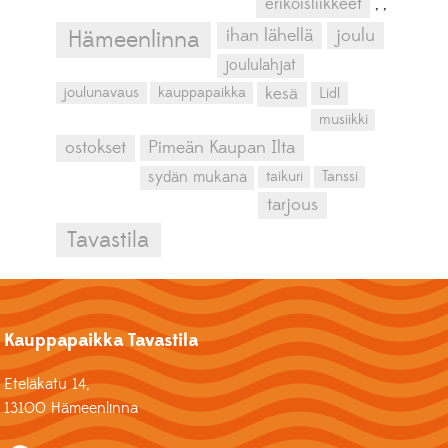
erikoisliikkeet
,
,
ihan lähellä
joulu
Hämeenlinna
joululahjat
kesä
joulunavaus
kauppapaikka
Lidl
musiikki
ostokset
Pimeän Kaupan Ilta
sydän mukana
taikuri
Tanssi
tarjous
Tavastila
Kauppapaikka Tavastila
Eteläkatu 14,
13100 Hämeenlinna