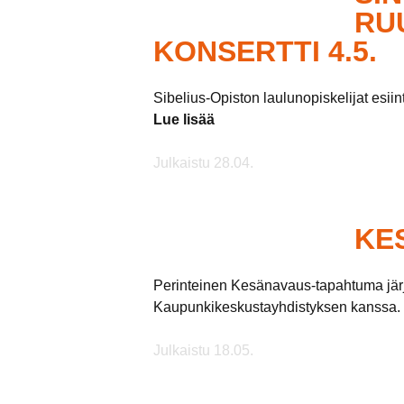
RU
KONSERTTI 4.5.
Sibelius-Opiston laulunopiskelijat esiin
Lue lisää
Julkaistu 28.04.
KE
Perinteinen Kesänavaus-tapahtuma jär
Kaupunkikeskustayhdistyksen kanssa. 
Julkaistu 18.05.