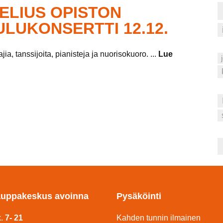
BELIUS OPISTON
ULUKONSERTTI 12.12.
ajia, tanssijoita, pianisteja ja nuorisokuoro. ...
Lue
uppakeskus avoinna
Pysäköinti
k.
7- 21
Kahden tunnin ilmainen