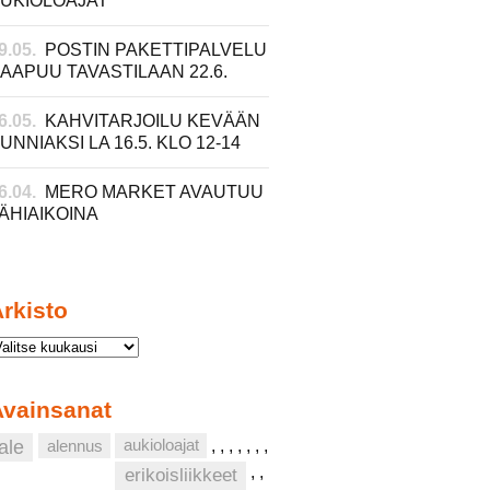
UKIOLOAJAT
9.05.
POSTIN PAKETTIPALVELU
AAPUU TAVASTILAAN 22.6.
6.05.
KAHVITARJOILU KEVÄÄN
UNNIAKSI LA 16.5. KLO 12-14
6.04.
MERO MARKET AVAUTUU
ÄHIAIKOINA
rkisto
Avainsanat
aukioloajat
ale
alennus
,
,
,
,
,
,
,
,
,
erikoisliikkeet