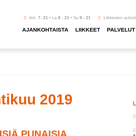
Ark.
7- 21
La
8 - 21
Su
9 - 21
Liikkeiden aukiol
AJANKOHTAISTA
LIIKKEET
PALVELUT
htikuu 2019
U
2
1
ISIÄ PUNAISIA