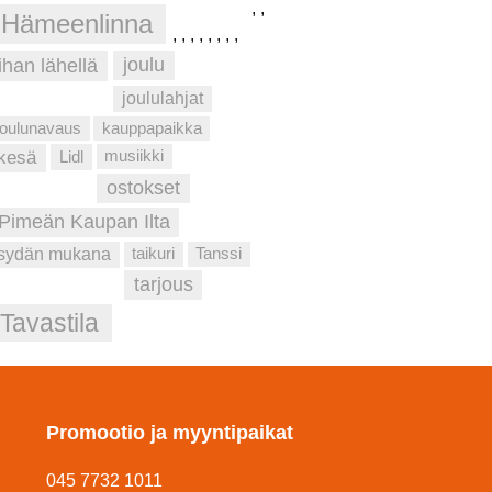
,
,
Hämeenlinna
,
,
,
,
,
,
,
,
ihan lähellä
joulu
joululahjat
joulunavaus
kauppapaikka
musiikki
kesä
Lidl
ostokset
Pimeän Kaupan Ilta
taikuri
Tanssi
sydän mukana
tarjous
Tavastila
Promootio ja myyntipaikat
045 7732 1011