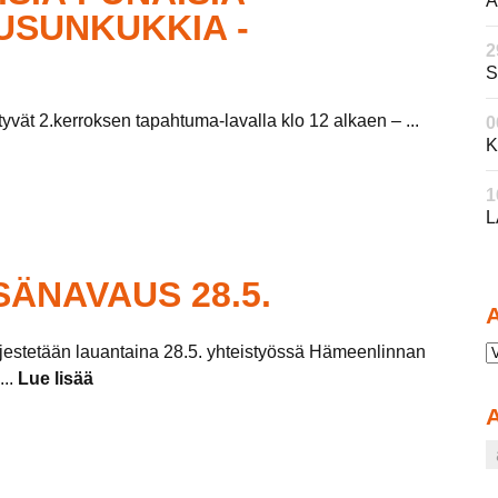
A
USUNKUKKIA -
2
S
tyvät 2.kerroksen tapahtuma-lavalla klo 12 alkaen – ...
0
K
1
L
SÄNAVAUS 28.5.
A
jestetään lauantaina 28.5. yhteistyössä Hämeenlinnan
...
Lue lisää