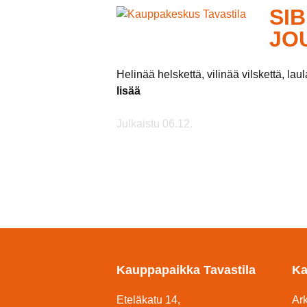
SI
JO
Helinää helskettä, vilinää vilskettä, laul
lisää
Julkaistu 06.12.
Kauppapaikka Tavastila
Ka
Eteläkatu 14,
Ar