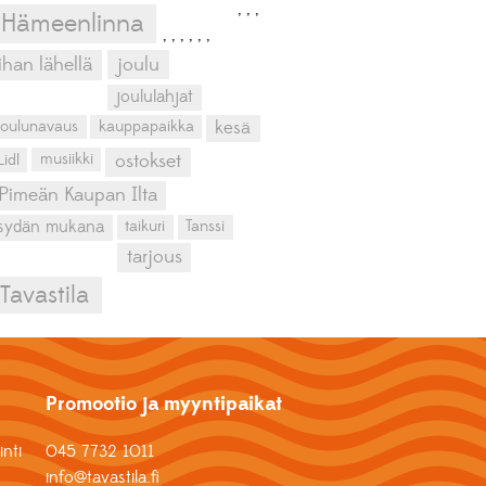
,
,
,
Hämeenlinna
,
,
,
,
,
,
ihan lähellä
joulu
joululahjat
kesä
joulunavaus
kauppapaikka
musiikki
Lidl
ostokset
Pimeän Kaupan Ilta
sydän mukana
taikuri
Tanssi
tarjous
Tavastila
Promootio ja myyntipaikat
nti
045 7732 1011
info@tavastila.fi