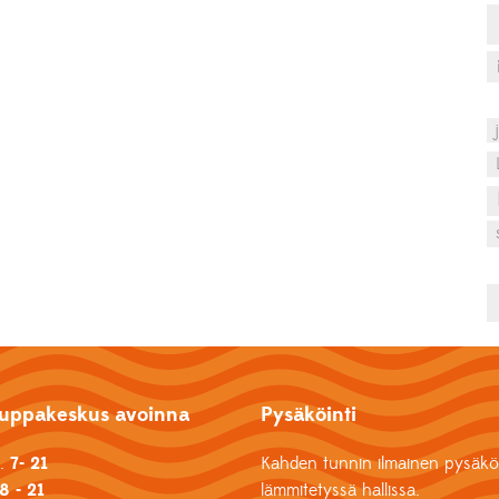
uppakeskus avoinna
Pysäköinti
k.
7- 21
Kahden tunnin ilmainen pysäköi
8 - 21
lämmitetyssä hallissa.