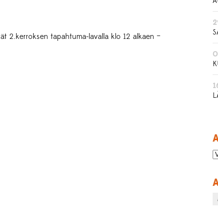
A
2
S
yvät 2.kerroksen tapahtuma-lavalla klo 12 alkaen –
0
K
1
L
A
A