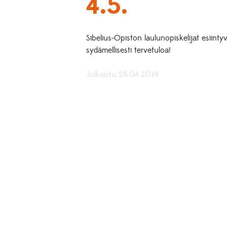
4.5.
Sibelius-Opiston laulunopiskelijat esiint
sydämellisesti tervetuloa!
Julkaistu 28.04.2019