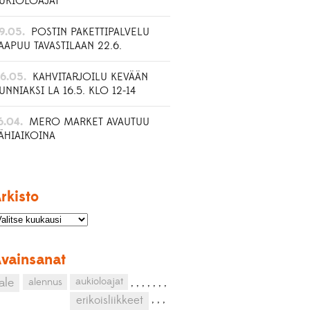
UKIOLOAJAT
9.05.
POSTIN PAKETTIPALVELU
AAPUU TAVASTILAAN 22.6.
6.05.
KAHVITARJOILU KEVÄÄN
UNNIAKSI LA 16.5. KLO 12-14
6.04.
MERO MARKET AVAUTUU
ÄHIAIKOINA
rkisto
vainsanat
aukioloajat
ale
alennus
,
,
,
,
,
,
,
,
,
,
erikoisliikkeet