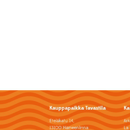
Kauppapaikka Tavastila
Ka
Eteläkatu 14,
Ar
13100 Hämeenlinna
La