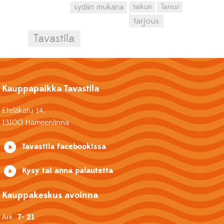
sydän mukana
taikuri
Tanssi
tarjous
Tavastila
Kauppapaikka Tavastila
Eteläkatu 14,
13100 Hämeenlinna
Tavastila Facebookissa
Kysy tai anna palautetta
Kauppakeskus avoinna
Ark.
7- 21