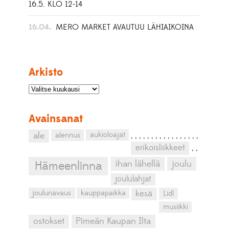
16.5. KLO 12-14
16.04.
MERO MARKET AVAUTUU LÄHIAIKOINA
Arkisto
Avainsanat
aukioloajat
ale
alennus
,
,
,
,
,
,
,
,
,
,
,
,
,
,
,
,
,
erikoisliikkeet
,
,
ihan lähellä
joulu
Hämeenlinna
joululahjat
kesä
joulunavaus
kauppapaikka
Lidl
musiikki
ostokset
Pimeän Kaupan Ilta