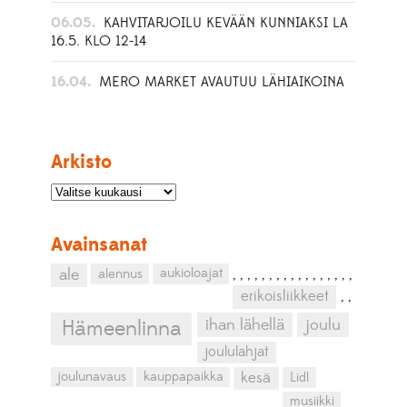
06.05.
KAHVITARJOILU KEVÄÄN KUNNIAKSI LA
16.5. KLO 12-14
16.04.
MERO MARKET AVAUTUU LÄHIAIKOINA
Arkisto
Avainsanat
aukioloajat
ale
alennus
,
,
,
,
,
,
,
,
,
,
,
,
,
,
,
,
,
erikoisliikkeet
,
,
ihan lähellä
joulu
Hämeenlinna
joululahjat
kesä
joulunavaus
kauppapaikka
Lidl
musiikki