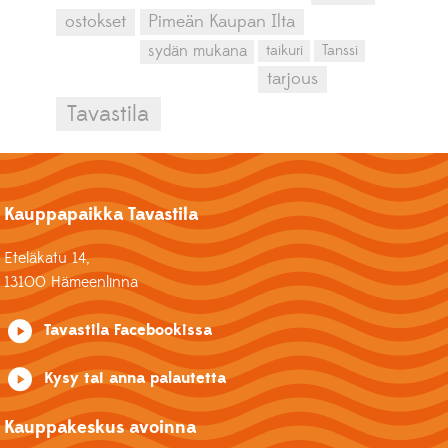
ostokset
Pimeän Kaupan Ilta
sydän mukana
taikuri
Tanssi
tarjous
Tavastila
Kauppapaikka Tavastila
Eteläkatu 14,
13100 Hämeenlinna
Tavastila Facebookissa
Kysy tai anna palautetta
Kauppakeskus avoinna