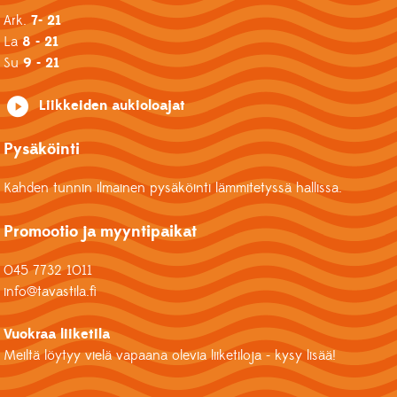
Ark.
7- 21
La
8 - 21
Su
9 - 21
Liikkeiden aukioloajat
Pysäköinti
Kahden tunnin ilmainen pysäköinti lämmitetyssä hallissa.
Promootio ja myyntipaikat
045 7732 1011
info@tavastila.fi
Vuokraa liiketila
Meiltä löytyy vielä vapaana olevia liiketiloja - kysy lisää!