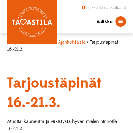
Liikkeiden aukioloajat
Valikko
Kauppapaikka Tavastila
>
Ajankohtaista
> Tarjoustäpinät
16.-21.3.
Tarjoustäpinät
16.-21.3.
Muotia, kauneutta ja virkistystä hyvän mielen hinnoilla
16.-21.3.