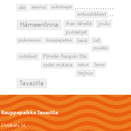
aukioloajat
ale
alennus
,
,
,
,
,
,
,
,
,
,
,
,
,
,
,
,
,
erikoisliikkeet
,
,
ihan lähellä
joulu
Hämeenlinna
joululahjat
kesä
joulunavaus
kauppapaikka
Lidl
musiikki
ostokset
Pimeän Kaupan Ilta
sydän mukana
taikuri
Tanssi
tarjous
Tavastila
Kauppapaikka Tavastila
Eteläkatu 14,