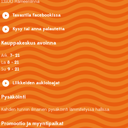
13100 Hämeenlinna
Tavastila Facebookissa
Kysy tai anna palautetta
Kauppakeskus avoinna
Ark.
7- 21
La
8 - 21
Su
9 - 21
Liikkeiden aukioloajat
Pysäköinti
Kahden tunnin ilmainen pysäköinti lämmitetyssä hallissa.
Promootio ja myyntipaikat