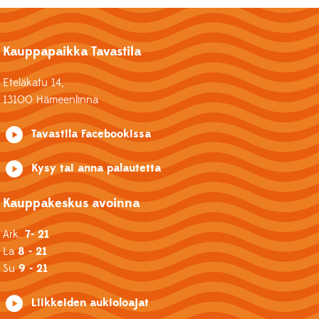
Kauppapaikka Tavastila
Eteläkatu 14,
13100 Hämeenlinna
Tavastila Facebookissa
Kysy tai anna palautetta
Kauppakeskus avoinna
Ark.
7- 21
La
8 - 21
Su
9 - 21
Liikkeiden aukioloajat