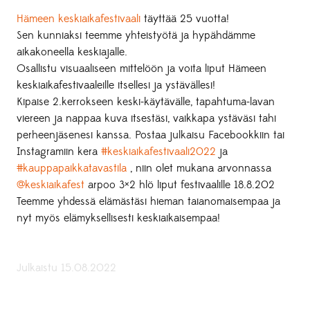
Hämeen keskiaikafestivaali
täyttää 25 vuotta!
Sen kunniaksi teemme yhteistyötä ja hypähdämme
aikakoneella keskiajalle.
Osallistu visuaaliseen mittelöön ja voita liput Hämeen
keskiaikafestivaaleille itsellesi ja ystävällesi!
Kipaise 2.kerrokseen keski-käytävälle, tapahtuma-lavan
viereen ja nappaa kuva itsestäsi, vaikkapa ystäväsi tahi
perheenjäsenesi kanssa. Postaa julkaisu Facebookkiin tai
Instagramiin kera
#keskiaikafestivaali2022
ja
#kauppapaikkatavastila
, niin olet mukana arvonnassa
@keskiaikafest
arpoo 3×2 hlö liput festivaalille 18.8.202
Teemme yhdessä elämästäsi hieman taianomaisempaa ja
nyt myös elämyksellisesti keskiaikaisempaa!
Julkaistu 15.08.2022