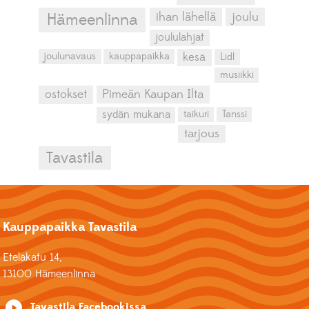
ihan lähellä
joulu
Hämeenlinna
joululahjat
kesä
joulunavaus
kauppapaikka
Lidl
musiikki
ostokset
Pimeän Kaupan Ilta
sydän mukana
taikuri
Tanssi
tarjous
Tavastila
Kauppapaikka Tavastila
Eteläkatu 14,
13100 Hämeenlinna
Tavastila Facebookissa