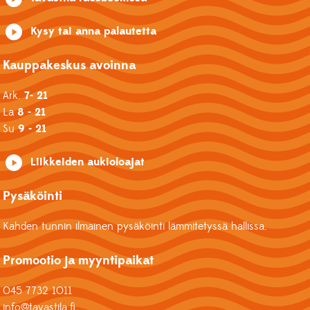
Kysy tai anna palautetta
Kauppakeskus avoinna
Ark.
7- 21
La
8 - 21
Su
9 - 21
Liikkeiden aukioloajat
Pysäköinti
Kahden tunnin ilmainen pysäköinti lämmitetyssä hallissa.
Promootio ja myyntipaikat
045 7732 1011
info@tavastila.fi