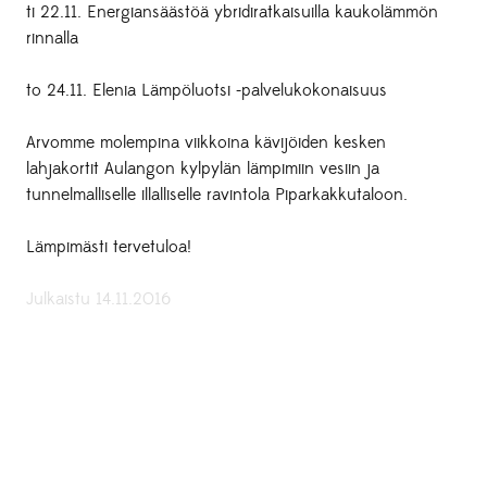
ti 22.11. Energiansäästöä ybridiratkaisuilla kaukolämmön
rinnalla
to 24.11. Elenia Lämpöluotsi -palvelukokonaisuus
Arvomme molempina viikkoina kävijöiden kesken
lahjakortit Aulangon kylpylän lämpimiin vesiin ja
tunnelmalliselle illalliselle ravintola Piparkakkutaloon.
Lämpimästi tervetuloa!
Julkaistu 14.11.2016