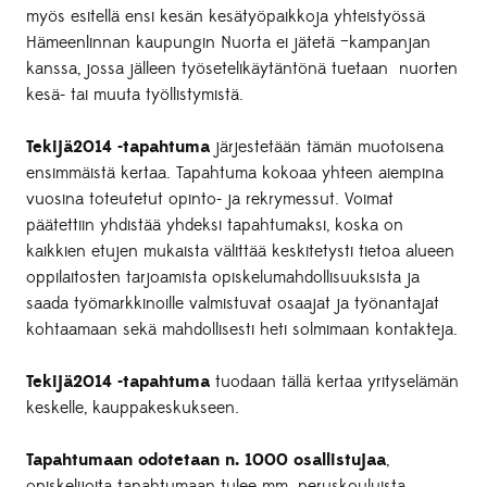
myös esitellä ensi kesän kesätyöpaikkoja yhteistyössä
Hämeenlinnan kaupungin Nuorta ei jätetä –kampanjan
kanssa, jossa jälleen työsetelikäytäntönä tuetaan nuorten
kesä- tai muuta työllistymistä.
Tekijä2014 -tapahtuma
järjestetään tämän muotoisena
ensimmäistä kertaa. Tapahtuma kokoaa yhteen aiempina
vuosina toteutetut opinto- ja rekrymessut. Voimat
päätettiin yhdistää yhdeksi tapahtumaksi, koska on
kaikkien etujen mukaista välittää keskitetysti tietoa alueen
oppilaitosten tarjoamista opiskelumahdollisuuksista ja
saada työmarkkinoille valmistuvat osaajat ja työnantajat
kohtaamaan sekä mahdollisesti heti solmimaan kontakteja.
Tekijä2014 -tapahtuma
tuodaan tällä kertaa yrityselämän
keskelle, kauppakeskukseen.
Tapahtumaan odotetaan n. 1000 osallistujaa
,
opiskelijoita tapahtumaan tulee mm. peruskouluista,