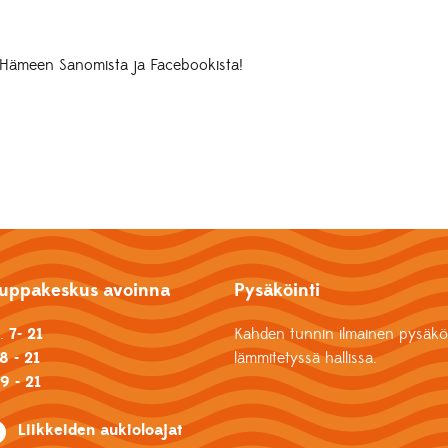
a, Hämeen Sanomista ja Facebookista!
uppakeskus avoinna
Pysäköinti
k.
7- 21
Kahden tunnin ilmainen pysäköi
8 - 21
lämmitetyssä hallissa.
u
9 - 21
Liikkeiden aukioloajat