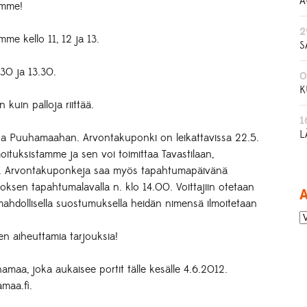
A
amme!
2
e kello 11, 12 ja 13.
S
.30 ja 13.30.
0
K
 kuin palloja riittää.
1
L
a Puuhamaahan. Arvontakuponki on leikattavissa 22.5.
oituksistamme ja sen voi toimittaa Tavastilaan,
hin. Arvontakuponkeja saa myös tapahtumapäivänä
oksen tapahtumalavalla n. klo 14.00. Voittajiin otetaan
A
 mahdollisella suostumuksella heidän nimensä ilmoitetaan
sen aiheuttamia tarjouksia!
a, joka aukaisee portit tälle kesälle 4.6.2012.
maa.fi.