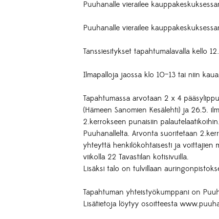
Puuhanalle vierailee kauppakeskuksess
Puuhanalle vierailee kauppakeskuksessamm
Tanssiesitykset tapahtumalavalla kello 12
Ilmapalloja jaossa klo 10–13 tai niin kauan
Tapahtumassa arvotaan 2 x 4 pääsylippu
(Hämeen Sanomien Kesälehti) ja 26.5. ilm
2.kerrokseen punaisiin palautelaatikoi
Puuhanallelta. Arvonta suoritetaan 2.kerr
yhteyttä henkilökohtaisesti ja voittajien
viikolla 22 Tavastilan kotisivuilla.
Lisäksi talo on tulvillaan auringonpistok
Tapahtuman yhteistyökumppani on Puuhama
Lisätietoja löytyy osoitteesta www.puuha