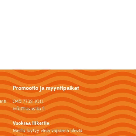
Promootio ja myyntipaikat
nti
045 7732 1011
info@tavastila.fi
Vuokraa liiketila
Meiltä löytyy vielä vapaana olevia