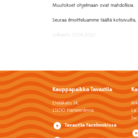
Muutokset ohjelmaan ovat mahdollisia.
Seuraa ilmoitteluamme täältä kotisivuilt
Julkaistu 13.04.2012
Kauppapaikka Tavastila
Ka
Eteläkatu 14,
Ar
13100 Hämeenlinna
La
S
Tavastila Facebookissa