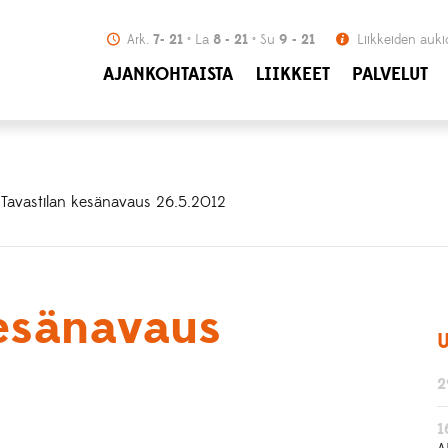
Ark.
7- 21
La
8 - 21
Su
9 - 21
Liikkeiden auki
AJANKOHTAISTA
LIIKKEET
PALVELUT
 Tavastilan kesänavaus 26.5.2012
kesänavaus
U
2
1