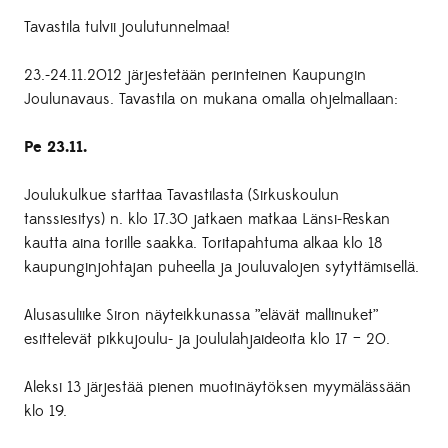
Tavastila tulvii joulutunnelmaa!
23.-24.11.2012 järjestetään perinteinen Kaupungin
Joulunavaus. Tavastila on mukana omalla ohjelmallaan:
Pe 23.11.
Joulukulkue starttaa Tavastilasta (Sirkuskoulun
tanssiesitys) n. klo 17.30 jatkaen matkaa Länsi-Reskan
kautta aina torille saakka. Toritapahtuma alkaa klo 18
kaupunginjohtajan puheella ja jouluvalojen sytyttämisellä.
Alusasuliike Siron näyteikkunassa ”elävät mallinuket”
esittelevät pikkujoulu- ja joululahjaideoita klo 17 – 20.
Aleksi 13 järjestää pienen muotinäytöksen myymälässään
klo 19.