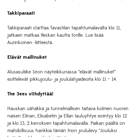
Takkiparaati
Takkiparaati starttaa Tavastilan tapahtumalavalta klo 11,
jatkaen matkaa Reskan kautta torille. Lue lisää
Aurinkoinen -liitteestä.
Elävät mallinuket
Alusasuliike Siron näyteikkunassa ”elävät mallinuket”
esittelevät pikkujoulu- ja joululahjaideoita klo 11 – 14.
The 3ees viihdyttää!
Hauskan sähäkkä ja tunnelmallisen taitava kolmen nuoren
naisen Elinan, Elisabetin ja Ellan lauluyhtye esiintyy klo 12
ja klo 13, 2.kerroksen tapahtumalavalla. Paikan päältä on
mahdollisuus hankkia tämän trion joululevy “Jouluksi