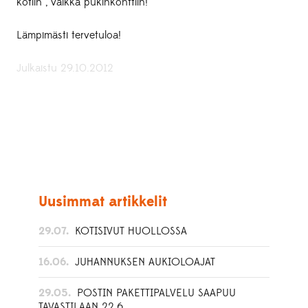
kotiin”, vaikka pukinkonttiin!
Lämpimästi tervetuloa!
Julkaistu 29.10.2012
Uusimmat artikkelit
29.07.
KOTISIVUT HUOLLOSSA
16.06.
JUHANNUKSEN AUKIOLOAJAT
29.05.
POSTIN PAKETTIPALVELU SAAPUU
TAVASTILAAN 22.6.