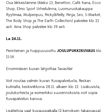
Osa liikkeistämme (Aleksi 13, Benetton, Café Kana, Ecco
Shop, Elmo Sport Urheilulinna, Luomuruokakauppa
Ryytimaa, Mulperipuu, Nicky&Nelly, Ninja, Siro, S-Market,
The Body Shop ja The Earth Collection) palvelee klo 21
asti. Aina Shop palvelee klo 19 asti.
La 24.11.
Perinteinen ja huippusuosittu
JOULUPUKKIKUVAUS
klo
11-14.
Ensimmäisen kuvan lahjoittaa Tavastila!
Voit noutaa valmiin kuvan Kuvapalvelusta, Reskan
kulmalta, keskiviikkona 28.11. alkaen klo 12. Lisäkuvista,
joulukorteista ja esimerkiksi suurennoksista voit sopia
Kuvapalvelun kanssa.
Lisätietoja saat kuvauspaikalla (2.kerroksen takaosassa).