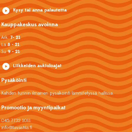
Kysy tai anna palautetta
Kauppakeskus avoinna
Ark.
7- 21
La
8 - 21
Su
9 - 21
Liikkeiden aukioloajat
Pysäköinti
Kahden tunnin ilmainen pysäköinti lämmitetyssä hallissa.
Promootio ja myyntipaikat
045 7732 1011
info@tavastila.fi