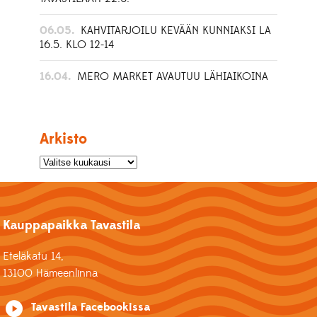
06.05.
KAHVITARJOILU KEVÄÄN KUNNIAKSI LA
16.5. KLO 12-14
16.04.
MERO MARKET AVAUTUU LÄHIAIKOINA
Arkisto
Kauppapaikka Tavastila
Eteläkatu 14,
13100 Hämeenlinna
Tavastila Facebookissa