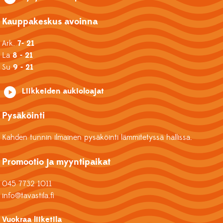
Kauppakeskus avoinna
Ark.
7- 21
La
8 - 21
Su
9 - 21
Liikkeiden aukioloajat
Pysäköinti
Kahden tunnin ilmainen pysäköinti lämmitetyssä hallissa.
Promootio ja myyntipaikat
045 7732 1011
info@tavastila.fi
Vuokraa liiketila