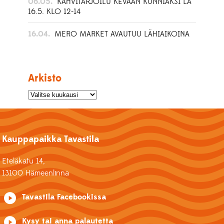
06.05.
KAHVITARJOILU KEVÄÄN KUNNIAKSI LA
16.5. KLO 12-14
16.04.
MERO MARKET AVAUTUU LÄHIAIKOINA
Arkisto
Kauppapaikka Tavastila
Eteläkatu 14,
13100 Hämeenlinna
Tavastila Facebookissa
Kysy tai anna palautetta