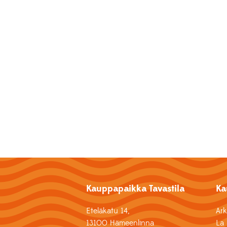
Kauppapaikka Tavastila
Ka
Eteläkatu 14,
Ar
13100 Hämeenlinna
La