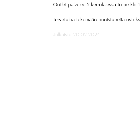
Outlet palvelee 2.kerroksessa to-pe klo 11
Tervetuloa tekemään onnistuneita ostoksia
Julkaistu 20.02.2024