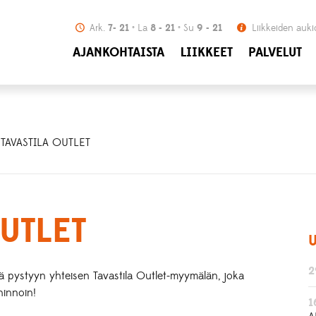
Ark.
7- 21
La
8 - 21
Su
9 - 21
Liikkeiden auki
AJANKOHTAISTA
LIIKKEET
PALVELUT
 TAVASTILA OUTLET
UTLET
U
2
ä pystyyn yhteisen Tavastila Outlet-myymälän, joka
hinnoin!
1