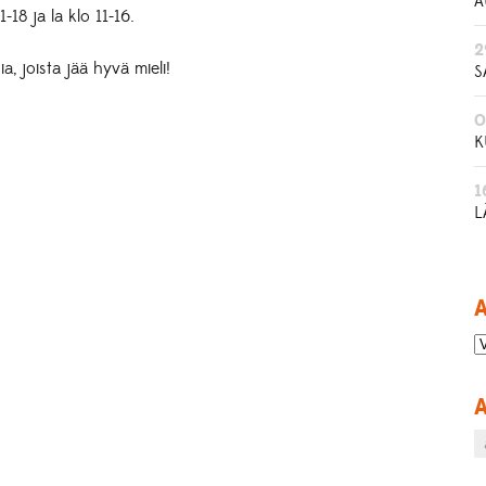
A
-18 ja la klo 11-16.
2
, joista jää hyvä mieli!
S
0
K
1
L
A
A