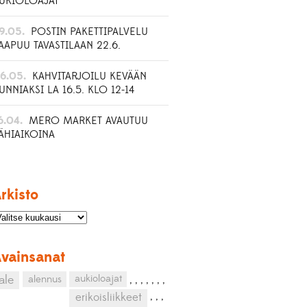
UKIOLOAJAT
9.05.
POSTIN PAKETTIPALVELU
AAPUU TAVASTILAAN 22.6.
6.05.
KAHVITARJOILU KEVÄÄN
UNNIAKSI LA 16.5. KLO 12-14
6.04.
MERO MARKET AVAUTUU
ÄHIAIKOINA
rkisto
vainsanat
aukioloajat
ale
alennus
,
,
,
,
,
,
,
,
,
,
erikoisliikkeet