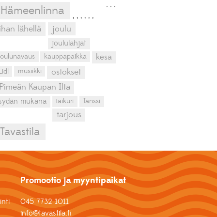
,
,
,
Hämeenlinna
,
,
,
,
,
,
ihan lähellä
joulu
joululahjat
kesä
joulunavaus
kauppapaikka
musiikki
Lidl
ostokset
Pimeän Kaupan Ilta
sydän mukana
taikuri
Tanssi
tarjous
Tavastila
Promootio ja myyntipaikat
nti
045 7732 1011
info@tavastila.fi