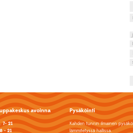
uppakeskus avoinna
Pysäköinti
k.
7- 21
Kahden tunnin ilmainen pysäköi
8 - 21
lämmitetyssä hallissa.