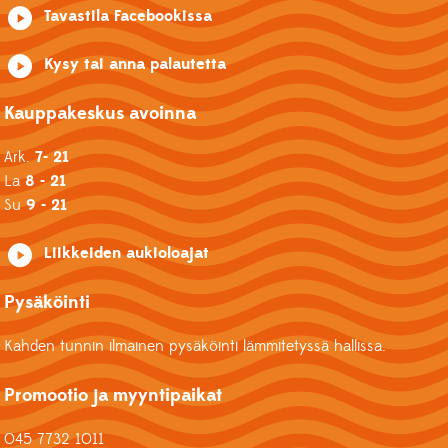
Tavastila Facebookissa
Kysy tai anna palautetta
Kauppakeskus avoinna
Ark.
7- 21
La
8 - 21
Su
9 - 21
Liikkeiden aukioloajat
Pysäköinti
Kahden tunnin ilmainen pysäköinti lämmitetyssä hallissa.
Promootio ja myyntipaikat
045 7732 1011