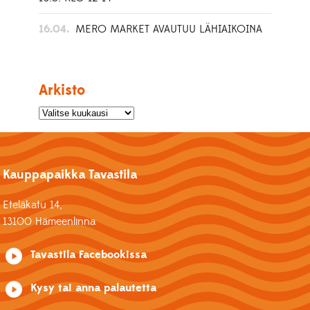
16.04.
MERO MARKET AVAUTUU LÄHIAIKOINA
Arkisto
Kauppapaikka Tavastila
Eteläkatu 14,
13100 Hämeenlinna
Tavastila Facebookissa
Kysy tai anna palautetta