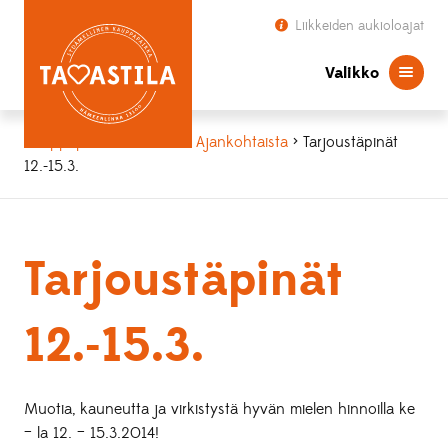
Liikkeiden aukioloajat
Valikko
Kauppapaikka Tavastila
>
Ajankohtaista
> Tarjoustäpinät
12.-15.3.
Tarjoustäpinät
12.-15.3.
Muotia, kauneutta ja virkistystä hyvän mielen hinnoilla ke
– la 12. – 15.3.2014!