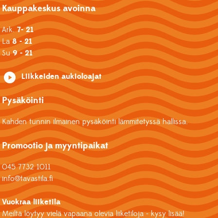
Kauppakeskus avoinna
Ark.
7- 21
La
8 - 21
Su
9 - 21
Liikkeiden aukioloajat
Pysäköinti
Kahden tunnin ilmainen pysäköinti lämmitetyssä hallissa.
Promootio ja myyntipaikat
045 7732 1011
info@tavastila.fi
Vuokraa liiketila
Meiltä löytyy vielä vapaana olevia liiketiloja - kysy lisää!