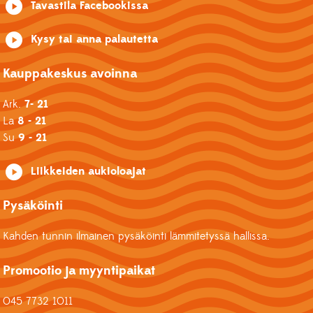
Tavastila Facebookissa
Kysy tai anna palautetta
Kauppakeskus avoinna
Ark.
7- 21
La
8 - 21
Su
9 - 21
Liikkeiden aukioloajat
Pysäköinti
Kahden tunnin ilmainen pysäköinti lämmitetyssä hallissa.
Promootio ja myyntipaikat
045 7732 1011