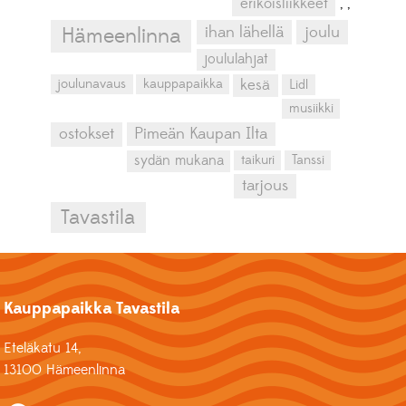
erikoisliikkeet
,
,
ihan lähellä
joulu
Hämeenlinna
joululahjat
kesä
joulunavaus
kauppapaikka
Lidl
musiikki
ostokset
Pimeän Kaupan Ilta
sydän mukana
taikuri
Tanssi
tarjous
Tavastila
Kauppapaikka Tavastila
Eteläkatu 14,
13100 Hämeenlinna