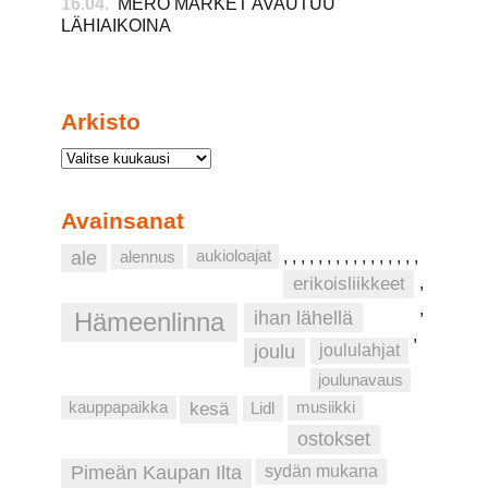
16.04.
MERO MARKET AVAUTUU
LÄHIAIKOINA
Arkisto
Avainsanat
aukioloajat
ale
alennus
,
,
,
,
,
,
,
,
,
,
,
,
,
,
,
,
erikoisliikkeet
,
,
ihan lähellä
Hämeenlinna
,
joulu
joululahjat
joulunavaus
musiikki
kauppapaikka
kesä
Lidl
ostokset
Pimeän Kaupan Ilta
sydän mukana