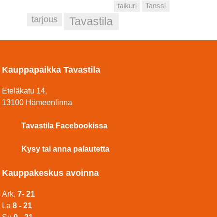
taikuri
Tanssi
tarjous
Tavastila
Kauppapaikka Tavastila
Eteläkatu 14,
13100 Hämeenlinna
Tavastila Facebookissa
Kysy tai anna palautetta
Kauppakeskus avoinna
Ark.
7- 21
La
8 - 21