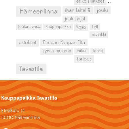
erikoisliikkeet
,
,
ihan lähellä
joulu
Hämeenlinna
joululahjat
kesä
joulunavaus
kauppapaikka
Lidl
musiikki
ostokset
Pimeän Kaupan Ilta
sydän mukana
taikuri
Tanssi
tarjous
Tavastila
Kauppapaikka Tavastila
Eteläkatu 14,
13100 Hämeenlinna