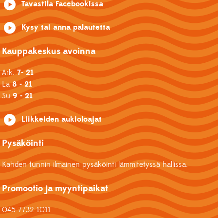
Tavastila Facebookissa
Kysy tai anna palautetta
Kauppakeskus avoinna
Ark.
7- 21
La
8 - 21
Su
9 - 21
Liikkeiden aukioloajat
Pysäköinti
Kahden tunnin ilmainen pysäköinti lämmitetyssä hallissa.
Promootio ja myyntipaikat
045 7732 1011