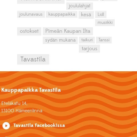
joululahjat
kesä
joulunavaus
kauppapaikka
Lidl
musiikki
ostokset
Pimeän Kaupan Ilta
sydän mukana
taikuri
Tanssi
tarjous
Tavastila
Kauppapaikka Tavastila
Eteläkatu 14,
13100 Hämeenlinna
Tavastila Facebookissa