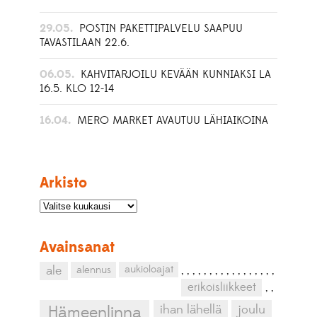
29.05.
POSTIN PAKETTIPALVELU SAAPUU
TAVASTILAAN 22.6.
06.05.
KAHVITARJOILU KEVÄÄN KUNNIAKSI LA
16.5. KLO 12-14
16.04.
MERO MARKET AVAUTUU LÄHIAIKOINA
Arkisto
Avainsanat
aukioloajat
ale
alennus
,
,
,
,
,
,
,
,
,
,
,
,
,
,
,
,
,
erikoisliikkeet
,
,
ihan lähellä
joulu
Hämeenlinna