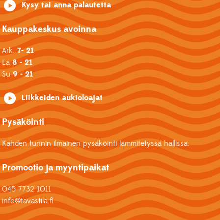
Kysy tai anna palautetta
Kauppakeskus avoinna
Ark.
7- 21
La
8 - 21
Su
9 - 21
Liikkeiden aukioloajat
Pysäköinti
Kahden tunnin ilmainen pysäköinti lämmitetyssä hallissa.
Promootio ja myyntipaikat
045 7732 1011
info@tavastila.fi