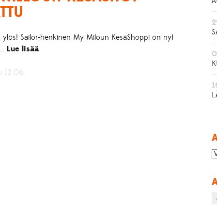
A
TTU
2
S
t ylös! Sailor-henkinen My Miloun KesäShoppi on nyt
...
Lue lisää
0
K
u 12.06.
1
L
A
A