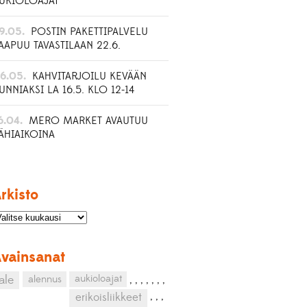
UKIOLOAJAT
9.05.
POSTIN PAKETTIPALVELU
AAPUU TAVASTILAAN 22.6.
6.05.
KAHVITARJOILU KEVÄÄN
UNNIAKSI LA 16.5. KLO 12-14
6.04.
MERO MARKET AVAUTUU
ÄHIAIKOINA
rkisto
vainsanat
aukioloajat
ale
alennus
,
,
,
,
,
,
,
,
,
,
erikoisliikkeet