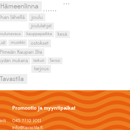
,
,
,
Hämeenlinna
,
,
,
,
,
,
ihan lähellä
joulu
joululahjat
kesä
joulunavaus
kauppapaikka
musiikki
Lidl
ostokset
Pimeän Kaupan Ilta
sydän mukana
taikuri
Tanssi
tarjous
Tavastila
Promootio ja myyntipaikat
nti
045 7732 1011
info@tavastila.fi