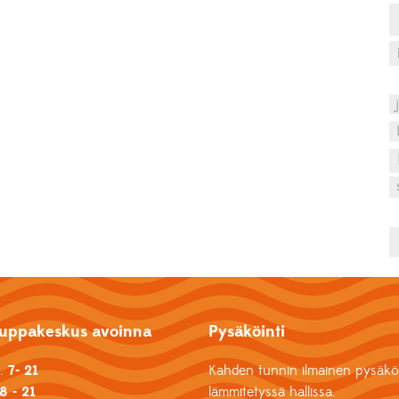
uppakeskus avoinna
Pysäköinti
k.
7- 21
Kahden tunnin ilmainen pysäköi
8 - 21
lämmitetyssä hallissa.