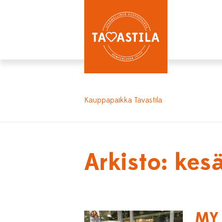
Kauppapaikka Tavastila
Arkisto: ke
MY