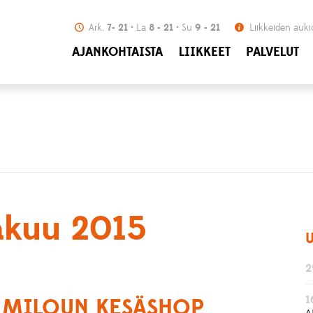
Ark.
7- 21
La
8 - 21
Su
9 - 21
Liikkeiden auki
AJANKOHTAISTA
LIIKKEET
PALVELUT
säkuu 2015
U
2
1
 MILOUN KESÄSHOP