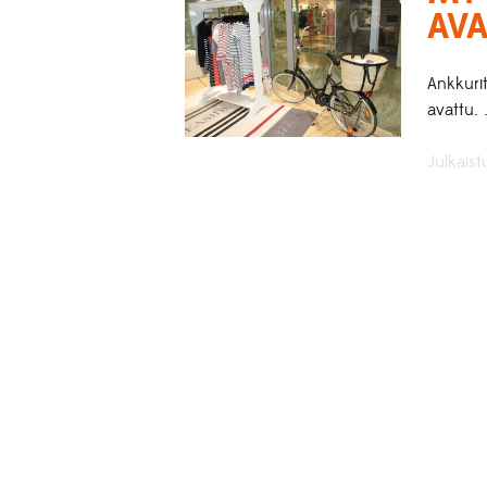
AVA
Ankkuri
avattu. 
Julkaist