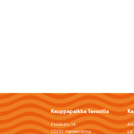
Kauppapaikka Tavastila
Ka
Eteläkatu 14,
Ar
13100 Hämeenlinna
La