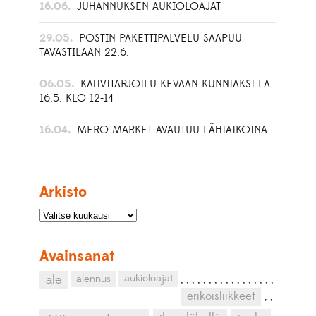
16.06.
JUHANNUKSEN AUKIOLOAJAT
29.05.
POSTIN PAKETTIPALVELU SAAPUU
TAVASTILAAN 22.6.
06.05.
KAHVITARJOILU KEVÄÄN KUNNIAKSI LA
16.5. KLO 12-14
16.04.
MERO MARKET AVAUTUU LÄHIAIKOINA
Arkisto
Avainsanat
aukioloajat
ale
alennus
,
,
,
,
,
,
,
,
,
,
,
,
,
,
,
,
,
erikoisliikkeet
,
,