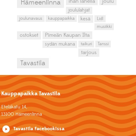
ihan lähellä
joulu
Hämeenlinna
joululahjat
kesä
joulunavaus
kauppapaikka
Lidl
musiikki
ostokset
Pimeän Kaupan Ilta
sydän mukana
taikuri
Tanssi
tarjous
Tavastila
Kauppapaikka Tavastila
Eteläkatu 14,
13100 Hämeenlinna
Tavastila Facebookissa