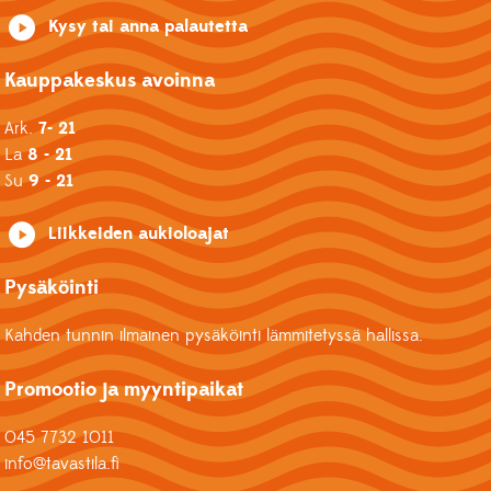
Kysy tai anna palautetta
Kauppakeskus avoinna
Ark.
7- 21
La
8 - 21
Su
9 - 21
Liikkeiden aukioloajat
Pysäköinti
Kahden tunnin ilmainen pysäköinti lämmitetyssä hallissa.
Promootio ja myyntipaikat
045 7732 1011
info@tavastila.fi