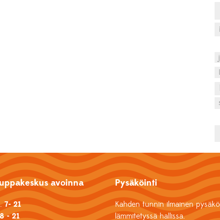
uppakeskus avoinna
Pysäköinti
k.
7- 21
Kahden tunnin ilmainen pysäköi
8 - 21
lämmitetyssä hallissa.