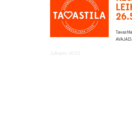
LEI
26.
Tavasti
AVAJAISE
Julkaistu 18.05.