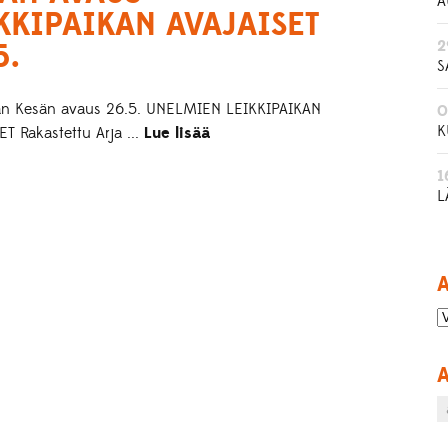
A
KKIPAIKAN AVAJAISET
2
5.
S
lan Kesän avaus 26.5. UNELMIEN LEIKKIPAIKAN
0
K
T Rakastettu Arja ...
Lue lisää
1
L
A
A