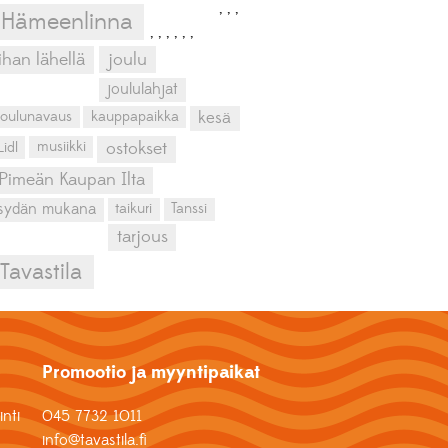
,
,
,
Hämeenlinna
,
,
,
,
,
,
ihan lähellä
joulu
joululahjat
kesä
joulunavaus
kauppapaikka
musiikki
Lidl
ostokset
Pimeän Kaupan Ilta
sydän mukana
taikuri
Tanssi
tarjous
Tavastila
Promootio ja myyntipaikat
nti
045 7732 1011
info@tavastila.fi