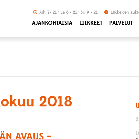
Ark.
7- 21
La
8 - 21
Su
9 - 21
Liikkeiden auki
AJANKOHTAISTA
LIIKKEET
PALVELUT
ukokuu 2018
U
2
1
ÄN AVAUS –