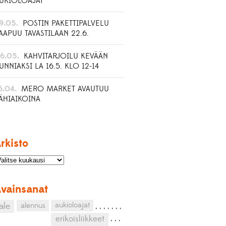
UKIOLOAJAT
9.05.
POSTIN PAKETTIPALVELU
AAPUU TAVASTILAAN 22.6.
6.05.
KAHVITARJOILU KEVÄÄN
UNNIAKSI LA 16.5. KLO 12-14
6.04.
MERO MARKET AVAUTUU
ÄHIAIKOINA
rkisto
vainsanat
aukioloajat
ale
alennus
,
,
,
,
,
,
,
,
,
,
erikoisliikkeet