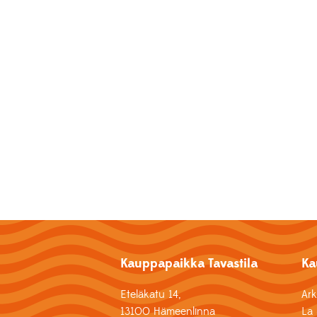
Kauppapaikka Tavastila
Ka
Eteläkatu 14,
Ar
13100 Hämeenlinna
La