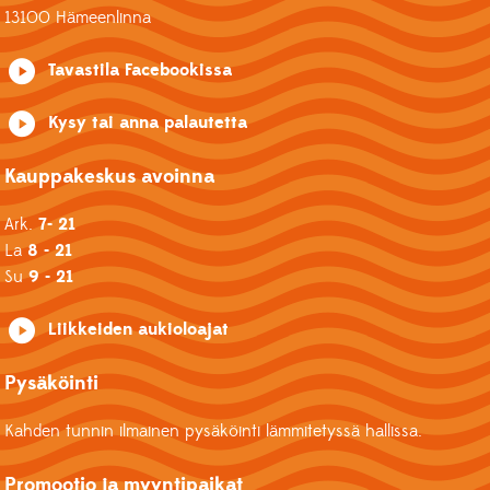
13100 Hämeenlinna
Tavastila Facebookissa
Kysy tai anna palautetta
Kauppakeskus avoinna
Ark.
7- 21
La
8 - 21
Su
9 - 21
Liikkeiden aukioloajat
Pysäköinti
Kahden tunnin ilmainen pysäköinti lämmitetyssä hallissa.
Promootio ja myyntipaikat