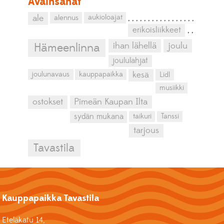
Avainsanat
aukioloajat
ale
alennus
,
,
,
,
,
,
,
,
,
,
,
,
,
,
,
,
,
erikoisliikkeet
,
,
ihan lähellä
joulu
Hämeenlinna
joululahjat
kesä
joulunavaus
kauppapaikka
Lidl
musiikki
ostokset
Pimeän Kaupan Ilta
sydän mukana
taikuri
Tanssi
tarjous
Tavastila
Kauppapaikka Tavastila
Eteläkatu 14,