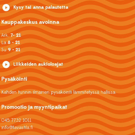
Kysy tai anna palautetta
Kauppakeskus avoinna
Ark.
7- 21
La
8 - 21
Su
9 - 21
Liikkeiden aukioloajat
Pysäköinti
Kahden tunnin ilmainen pysäköinti lämmitetyssä hallissa.
Promootio ja myyntipaikat
045 7732 1011
info@tavastila.fi