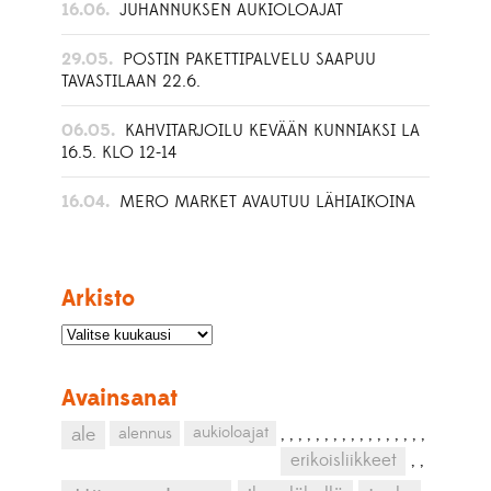
16.06.
JUHANNUKSEN AUKIOLOAJAT
29.05.
POSTIN PAKETTIPALVELU SAAPUU
TAVASTILAAN 22.6.
06.05.
KAHVITARJOILU KEVÄÄN KUNNIAKSI LA
16.5. KLO 12-14
16.04.
MERO MARKET AVAUTUU LÄHIAIKOINA
Arkisto
Avainsanat
aukioloajat
ale
alennus
,
,
,
,
,
,
,
,
,
,
,
,
,
,
,
,
,
erikoisliikkeet
,
,