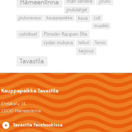
ihan lähellä
joulu
Hämeenlinna
joululahjat
kesä
joulunavaus
kauppapaikka
Lidl
musiikki
ostokset
Pimeän Kaupan Ilta
sydän mukana
taikuri
Tanssi
tarjous
Tavastila
Kauppapaikka Tavastila
Eteläkatu 14,
13100 Hämeenlinna
Tavastila Facebookissa