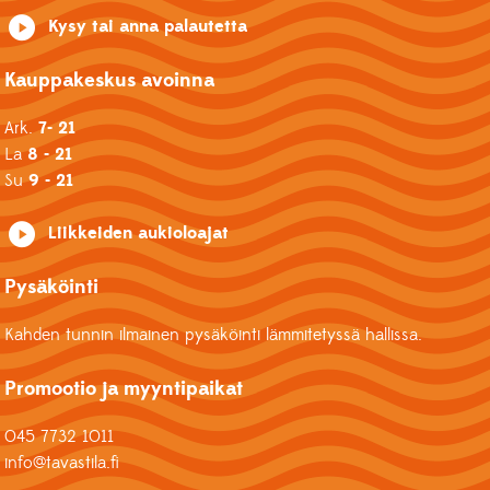
Kysy tai anna palautetta
Kauppakeskus avoinna
Ark.
7- 21
La
8 - 21
Su
9 - 21
Liikkeiden aukioloajat
Pysäköinti
Kahden tunnin ilmainen pysäköinti lämmitetyssä hallissa.
Promootio ja myyntipaikat
045 7732 1011
info@tavastila.fi