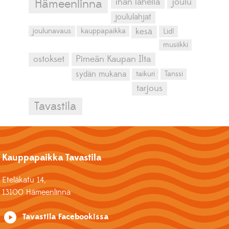
ihan lähellä
joulu
Hämeenlinna
joululahjat
kesä
joulunavaus
kauppapaikka
Lidl
musiikki
ostokset
Pimeän Kaupan Ilta
sydän mukana
taikuri
Tanssi
tarjous
Tavastila
Kauppapaikka Tavastila
Eteläkatu 14,
13100 Hämeenlinna
Tavastila Facebookissa