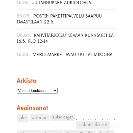
16.06.
JUHANNUKSEN AUKIOLOAJAT
29.05.
POSTIN PAKETTIPALVELU SAAPUU
TAVASTILAAN 22.6.
06.05.
KAHVITARJOILU KEVÄÄN KUNNIAKSI LA
16.5. KLO 12-14
16.04.
MERO MARKET AVAUTUU LÄHIAIKOINA
Arkisto
Avainsanat
aukioloajat
ale
alennus
,
,
,
,
,
,
,
,
,
,
,
,
,
,
,
,
,
erikoisliikkeet
,
,