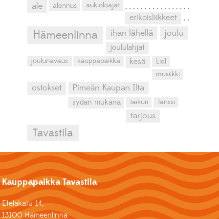
aukioloajat
ale
alennus
,
,
,
,
,
,
,
,
,
,
,
,
,
,
,
,
,
erikoisliikkeet
,
,
ihan lähellä
joulu
Hämeenlinna
joululahjat
kesä
joulunavaus
kauppapaikka
Lidl
musiikki
ostokset
Pimeän Kaupan Ilta
sydän mukana
taikuri
Tanssi
tarjous
Tavastila
Kauppapaikka Tavastila
Eteläkatu 14,
13100 Hämeenlinna