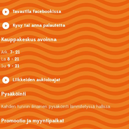
Tavastila Facebookissa
Kysy tai anna palautetta
Kauppakeskus avoinna
Ark.
7- 21
La
8 - 21
Su
9 - 21
Liikkeiden aukioloajat
Pysäköinti
Kahden tunnin ilmainen pysäköinti lämmitetyssä hallissa.
Promootio ja myyntipaikat