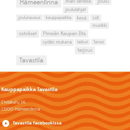
ihan lähellä
joulu
Hämeenlinna
joululahjat
kesä
joulunavaus
kauppapaikka
Lidl
musiikki
ostokset
Pimeän Kaupan Ilta
sydän mukana
taikuri
Tanssi
tarjous
Tavastila
Kauppapaikka Tavastila
Eteläkatu 14,
13100 Hämeenlinna
Tavastila Facebookissa