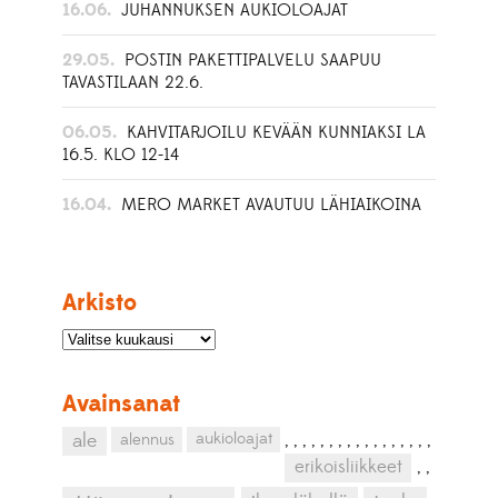
16.06.
JUHANNUKSEN AUKIOLOAJAT
29.05.
POSTIN PAKETTIPALVELU SAAPUU
TAVASTILAAN 22.6.
06.05.
KAHVITARJOILU KEVÄÄN KUNNIAKSI LA
16.5. KLO 12-14
16.04.
MERO MARKET AVAUTUU LÄHIAIKOINA
Arkisto
Avainsanat
aukioloajat
ale
alennus
,
,
,
,
,
,
,
,
,
,
,
,
,
,
,
,
,
erikoisliikkeet
,
,