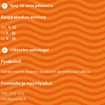
Kysy tai anna palautetta
Kauppakeskus avoinna
Ark.
7- 21
La
8 - 21
Su
9 - 21
Liikkeiden aukioloajat
Pysäköinti
Kahden tunnin ilmainen pysäköinti lämmitetyssä hallissa.
Promootio ja myyntipaikat
045 7732 1011
info@tavastila.fi