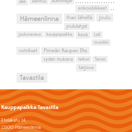
aukioloajat
ale
alennus
,
,
,
,
,
,
,
,
,
,
,
,
,
,
,
,
,
erikoisliikkeet
,
,
ihan lähellä
joulu
Hämeenlinna
joululahjat
kesä
joulunavaus
kauppapaikka
Lidl
musiikki
ostokset
Pimeän Kaupan Ilta
sydän mukana
taikuri
Tanssi
tarjous
Tavastila
Kauppapaikka Tavastila
Eteläkatu 14,
13100 Hämeenlinna