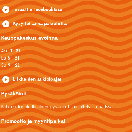
Tavastila Facebookissa
Kysy tai anna palautetta
Kauppakeskus avoinna
Ark.
7- 21
La
8 - 21
Su
9 - 21
Liikkeiden aukioloajat
Pysäköinti
Kahden tunnin ilmainen pysäköinti lämmitetyssä hallissa.
Promootio ja myyntipaikat