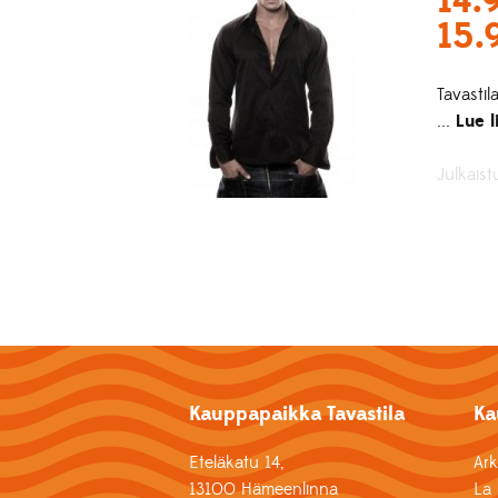
14.
15.
Tavasti
...
Lue l
Julkaist
Kauppapaikka Tavastila
Ka
Eteläkatu 14,
Ar
13100 Hämeenlinna
La