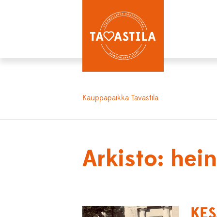
Kauppapaikka Tavastila
Arkisto: he
KE