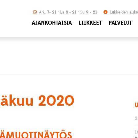
Ark.
7- 21
La
8 - 21
Su
9 - 21
Liikkeiden auki
AJANKOHTAISTA
LIIKKEET
PALVELUT
inäkuu 2020
U
2
1
SÄMUOTINÄYTÖS