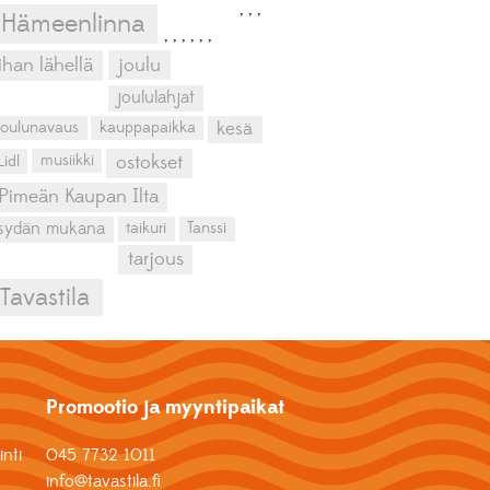
,
,
,
Hämeenlinna
,
,
,
,
,
,
ihan lähellä
joulu
joululahjat
kesä
joulunavaus
kauppapaikka
musiikki
Lidl
ostokset
Pimeän Kaupan Ilta
sydän mukana
taikuri
Tanssi
tarjous
Tavastila
Promootio ja myyntipaikat
nti
045 7732 1011
info@tavastila.fi