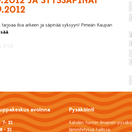
9.2012 JA SYYSSÄPINÄT
9.2012
la tarjoaa iloa arkeen ja säpinää syksyyn! Pimeän Kaupan
isää
u 17.08.
uppakeskus avoinna
Pysäköinti
k.
7- 21
Kahden tunnin ilmainen pysäköi
8 - 21
lämmitetyssä hallissa.