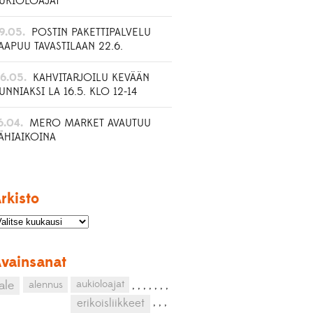
UKIOLOAJAT
9.05.
POSTIN PAKETTIPALVELU
AAPUU TAVASTILAAN 22.6.
6.05.
KAHVITARJOILU KEVÄÄN
UNNIAKSI LA 16.5. KLO 12-14
6.04.
MERO MARKET AVAUTUU
ÄHIAIKOINA
rkisto
vainsanat
aukioloajat
ale
alennus
,
,
,
,
,
,
,
,
,
,
erikoisliikkeet