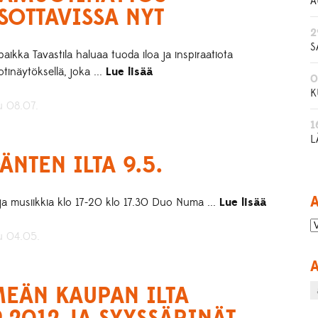
A
SOTTAVISSA NYT
2
S
ikka Tavastila haluaa tuoda iloa ja inspiraatiota
inäytöksellä, joka ...
Lue lisää
0
K
u 08.07.
1
L
ÄNTEN ILTA 9.5.
A
ja musiikkia klo 17-20 klo 17.30 Duo Numa ...
Lue lisää
tu 04.05.
A
EÄN KAUPAN ILTA