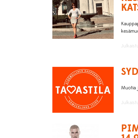
KAT
Kauppapa
kesämuot
Julkaist
SYD
Muotia 
Julkais
PIM