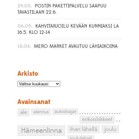
29.05.
POSTIN PAKETTIPALVELU SAAPUU
TAVASTILAAN 22.6.
06.05.
KAHVITARJOILU KEVÄÄN KUNNIAKSI LA
16.5. KLO 12-14
16.04.
MERO MARKET AVAUTUU LÄHIAIKOINA
Arkisto
Avainsanat
aukioloajat
ale
alennus
,
,
,
,
,
,
,
,
,
,
,
,
,
,
,
,
,
erikoisliikkeet
,
,
ihan lähellä
joulu
Hämeenlinna
joululahjat