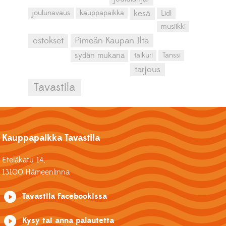
kesä
joulunavaus
kauppapaikka
Lidl
musiikki
ostokset
Pimeän Kaupan Ilta
sydän mukana
taikuri
Tanssi
tarjous
Tavastila
Kauppapaikka Tavastila
Eteläkatu 14,
13100 Hämeenlinna
Tavastila Facebookissa
Kysy tai anna palautetta