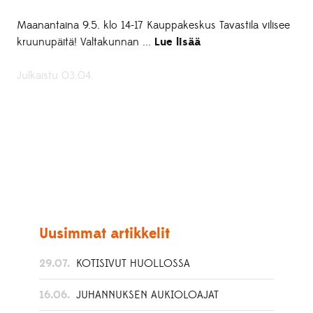
Maanantaina 9.5. klo 14-17 Kauppakeskus Tavastila vilisee
kruunupäitä! Valtakunnan ...
Lue lisää
Julkaistu 03.04.
Uusimmat artikkelit
29.07.
KOTISIVUT HUOLLOSSA
16.06.
JUHANNUKSEN AUKIOLOAJAT