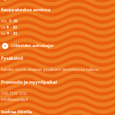
Kauppakeskus avoinna
Ark.
7- 21
La
8 - 21
Su
9 - 21
Liikkeiden aukioloajat
Pysäköinti
Kahden tunnin ilmainen pysäköinti lämmitetyssä hallissa.
Promootio ja myyntipaikat
045 7732 1011
info@tavastila.fi
Vuokraa liiketila