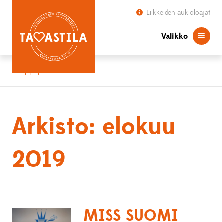
Liikkeiden aukioloajat
Valikko
Kauppapaikka Tavastila
Arkisto: elokuu
2019
MISS SUOMI