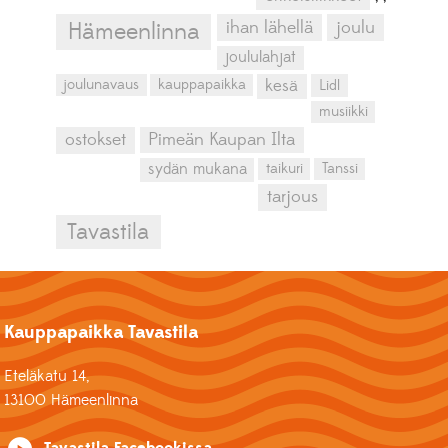
ihan lähellä
joulu
Hämeenlinna
joululahjat
kesä
joulunavaus
kauppapaikka
Lidl
musiikki
ostokset
Pimeän Kaupan Ilta
sydän mukana
taikuri
Tanssi
tarjous
Tavastila
Kauppapaikka Tavastila
Eteläkatu 14,
13100 Hämeenlinna
Tavastila Facebookissa