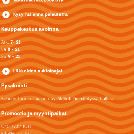
Kysy tai anna palautetta
Kauppakeskus avoinna
Ark.
7- 21
La
8 - 21
Su
9 - 21
Liikkeiden aukioloajat
Pysäköinti
Kahden tunnin ilmainen pysäköinti lämmitetyssä hallissa.
Promootio ja myyntipaikat
045 7732 1011
info@tavastila.fi