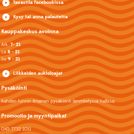
Tavastila Facebookissa
Kysy tai anna palautetta
Kauppakeskus avoinna
Ark.
7- 21
La
8 - 21
Su
9 - 21
Liikkeiden aukioloajat
Pysäköinti
Kahden tunnin ilmainen pysäköinti lämmitetyssä hallissa.
Promootio ja myyntipaikat
045 7732 1011