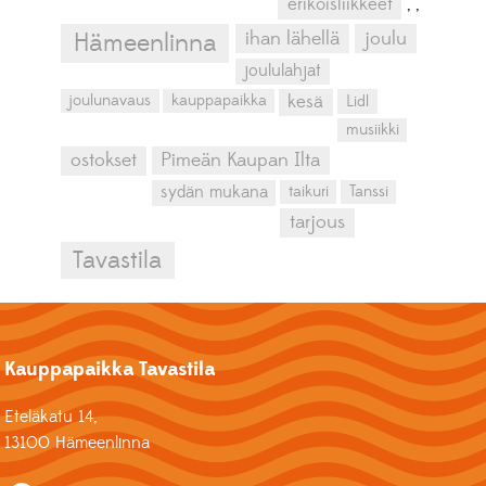
erikoisliikkeet
,
,
ihan lähellä
joulu
Hämeenlinna
joululahjat
kesä
joulunavaus
kauppapaikka
Lidl
musiikki
ostokset
Pimeän Kaupan Ilta
sydän mukana
taikuri
Tanssi
tarjous
Tavastila
Kauppapaikka Tavastila
Eteläkatu 14,
13100 Hämeenlinna