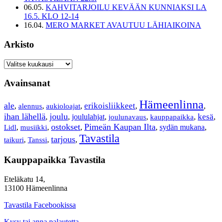
06.05.
KAHVITARJOILU KEVÄÄN KUNNIAKSI LA
16.5. KLO 12-14
16.04.
MERO MARKET AVAUTUU LÄHIAIKOINA
Arkisto
Avainsanat
Hämeenlinna
ale
erikoisliikkeet
,
alennus
,
,
,
,
aukioloajat
ihan lähellä
joulu
kesä
,
,
joululahjat
,
,
,
,
joulunavaus
kauppapaikka
ostokset
Pimeän Kaupan Ilta
Lidl
,
,
,
,
sydän mukana
,
musiikki
Tavastila
tarjous
,
,
,
taikuri
Tanssi
Kauppapaikka Tavastila
Eteläkatu 14,
13100 Hämeenlinna
Tavastila Facebookissa
Kysy tai anna palautetta