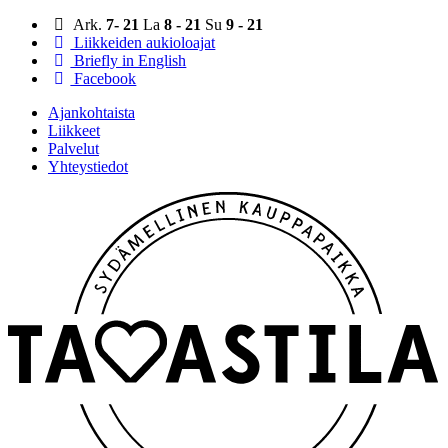
Ark.
7- 21
La
8 - 21
Su
9 - 21
Liikkeiden aukioloajat
Briefly in English
Facebook
Ajankohtaista
Liikkeet
Palvelut
Yhteystiedot