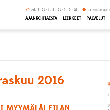
Ark.
7- 21
La
8 - 21
Su
9 - 21
Liikkeiden auki
AJANKOHTAISTA
LIIKKEET
PALVELUT
rraskuu 2016
U
2
1
I MYYMÄLÄ! EILAN