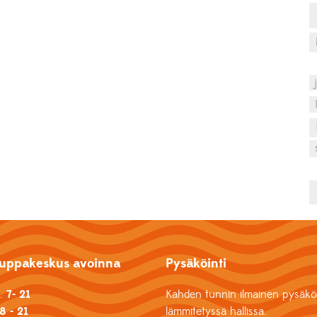
uppakeskus avoinna
Pysäköinti
k.
7- 21
Kahden tunnin ilmainen pysäköi
8 - 21
lämmitetyssä hallissa.