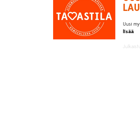
LAU
Uusi my
lisää
Julkaist