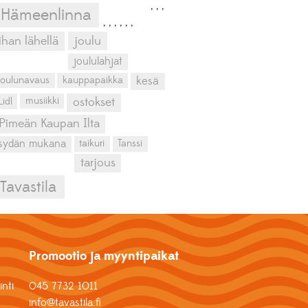
,
,
,
Hämeenlinna
,
,
,
,
,
,
ihan lähellä
joulu
joululahjat
kesä
joulunavaus
kauppapaikka
musiikki
Lidl
ostokset
Pimeän Kaupan Ilta
sydän mukana
taikuri
Tanssi
tarjous
Tavastila
Promootio ja myyntipaikat
nti
045 7732 1011
info@tavastila.fi