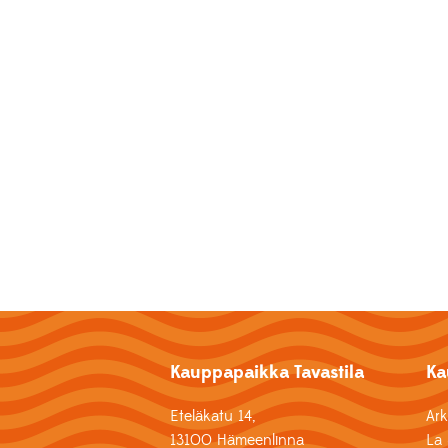
Kauppapaikka Tavastila
Ka
Eteläkatu 14,
Ar
13100 Hämeenlinna
La