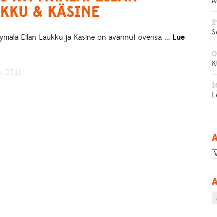
A
KKU & KÄSINE
2
S
ymälä Eilan Laukku ja Käsine on avannut ovensa ...
Lue
0
K
u 07.11.
1
L
A
A