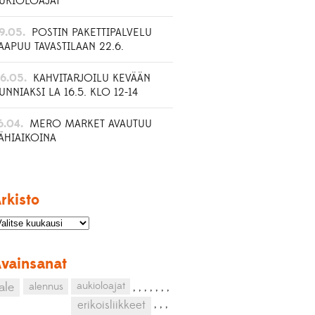
UKIOLOAJAT
9.05.
POSTIN PAKETTIPALVELU
AAPUU TAVASTILAAN 22.6.
6.05.
KAHVITARJOILU KEVÄÄN
UNNIAKSI LA 16.5. KLO 12-14
6.04.
MERO MARKET AVAUTUU
ÄHIAIKOINA
rkisto
vainsanat
aukioloajat
ale
alennus
,
,
,
,
,
,
,
,
,
,
erikoisliikkeet