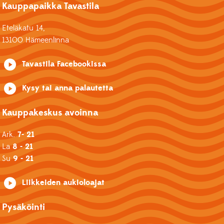
Kauppapaikka Tavastila
Eteläkatu 14,
13100 Hämeenlinna
Tavastila Facebookissa
Kysy tai anna palautetta
Kauppakeskus avoinna
Ark.
7- 21
La
8 - 21
Su
9 - 21
Liikkeiden aukioloajat
Pysäköinti