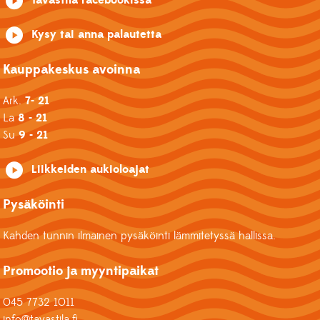
Kysy tai anna palautetta
Kauppakeskus avoinna
Ark.
7- 21
La
8 - 21
Su
9 - 21
Liikkeiden aukioloajat
Pysäköinti
Kahden tunnin ilmainen pysäköinti lämmitetyssä hallissa.
Promootio ja myyntipaikat
045 7732 1011
info@tavastila.fi