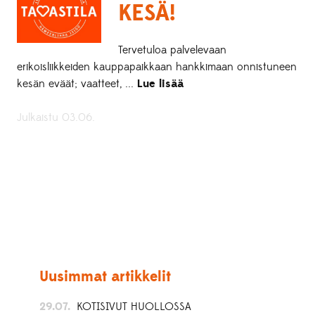
KESÄ!
Tervetuloa palvelevaan
erikoisliikkeiden kauppapaikkaan hankkimaan onnistuneen
kesän eväät; vaatteet, ...
Lue lisää
Julkaistu 03.06.
Uusimmat artikkelit
29.07.
KOTISIVUT HUOLLOSSA