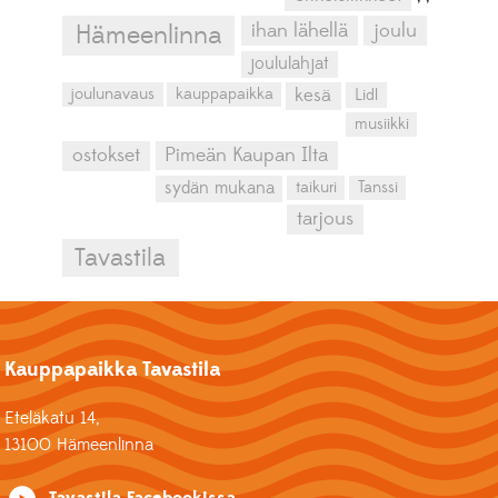
ihan lähellä
joulu
Hämeenlinna
joululahjat
kesä
joulunavaus
kauppapaikka
Lidl
musiikki
ostokset
Pimeän Kaupan Ilta
sydän mukana
taikuri
Tanssi
tarjous
Tavastila
Kauppapaikka Tavastila
Eteläkatu 14,
13100 Hämeenlinna
Tavastila Facebookissa