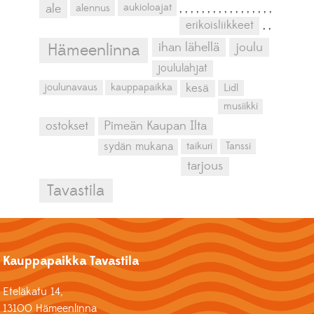
aukioloajat
ale
alennus
,
,
,
,
,
,
,
,
,
,
,
,
,
,
,
,
,
erikoisliikkeet
,
,
ihan lähellä
joulu
Hämeenlinna
joululahjat
kesä
joulunavaus
kauppapaikka
Lidl
musiikki
ostokset
Pimeän Kaupan Ilta
sydän mukana
taikuri
Tanssi
tarjous
Tavastila
Kauppapaikka Tavastila
Eteläkatu 14,
13100 Hämeenlinna