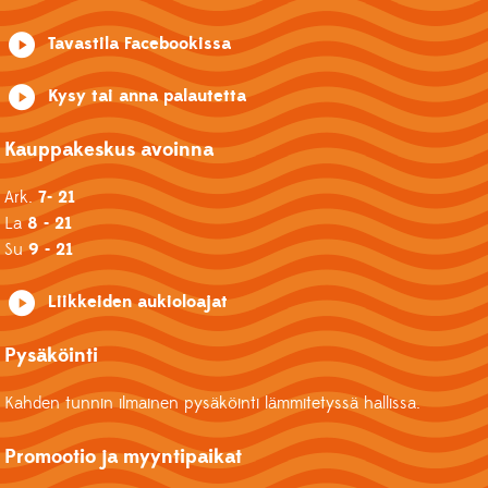
Tavastila Facebookissa
Kysy tai anna palautetta
Kauppakeskus avoinna
Ark.
7- 21
La
8 - 21
Su
9 - 21
Liikkeiden aukioloajat
Pysäköinti
Kahden tunnin ilmainen pysäköinti lämmitetyssä hallissa.
Promootio ja myyntipaikat