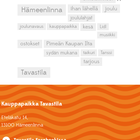
ihan lähellä
joulu
Hämeenlinna
joululahjat
kesä
joulunavaus
kauppapaikka
Lidl
musiikki
ostokset
Pimeän Kaupan Ilta
sydän mukana
taikuri
Tanssi
tarjous
Tavastila
Kauppapaikka Tavastila
Eteläkatu 14,
13100 Hämeenlinna
Tavastila Facebookissa