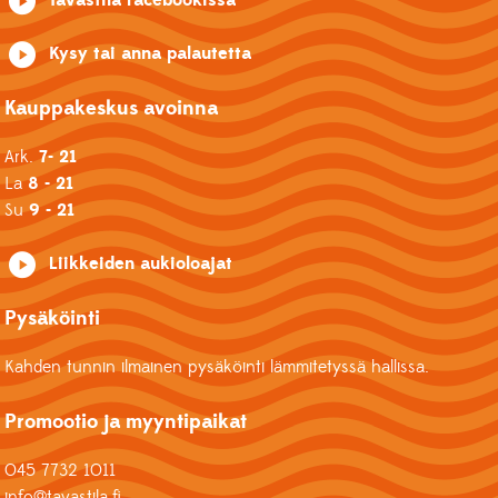
Kysy tai anna palautetta
Kauppakeskus avoinna
Ark.
7- 21
La
8 - 21
Su
9 - 21
Liikkeiden aukioloajat
Pysäköinti
Kahden tunnin ilmainen pysäköinti lämmitetyssä hallissa.
Promootio ja myyntipaikat
045 7732 1011
info@tavastila.fi