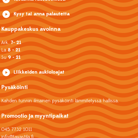
Kysy tai anna palautetta
Kauppakeskus avoinna
Ark.
7- 21
La
8 - 21
Su
9 - 21
Liikkeiden aukioloajat
Pysäköinti
Kahden tunnin ilmainen pysäköinti lämmitetyssä hallissa.
Promootio ja myyntipaikat
045 7732 1011
info@tavastila.fi