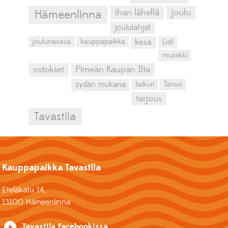
ihan lähellä
joulu
Hämeenlinna
joululahjat
kesä
joulunavaus
kauppapaikka
Lidl
musiikki
ostokset
Pimeän Kaupan Ilta
sydän mukana
taikuri
Tanssi
tarjous
Tavastila
Kauppapaikka Tavastila
Eteläkatu 14,
13100 Hämeenlinna
Tavastila Facebookissa