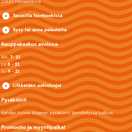
13100 Hämeenlinna
Tavastila Facebookissa
Kysy tai anna palautetta
Kauppakeskus avoinna
Ark.
7- 21
La
8 - 21
Su
9 - 21
Liikkeiden aukioloajat
Pysäköinti
Kahden tunnin ilmainen pysäköinti lämmitetyssä hallissa.
Promootio ja myyntipaikat