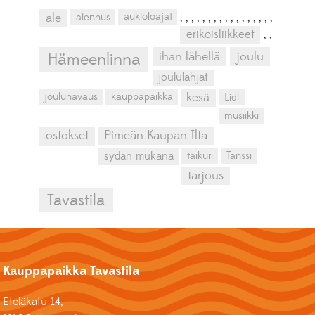
aukioloajat
ale
alennus
,
,
,
,
,
,
,
,
,
,
,
,
,
,
,
,
,
erikoisliikkeet
,
,
ihan lähellä
joulu
Hämeenlinna
joululahjat
kesä
joulunavaus
kauppapaikka
Lidl
musiikki
ostokset
Pimeän Kaupan Ilta
sydän mukana
taikuri
Tanssi
tarjous
Tavastila
Kauppapaikka Tavastila
Eteläkatu 14,