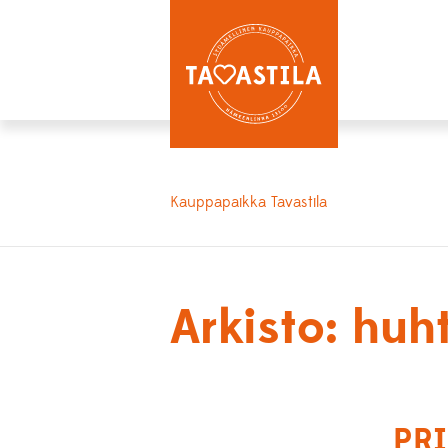
Kauppapaikka Tavastila
Arkisto: huh
PRI