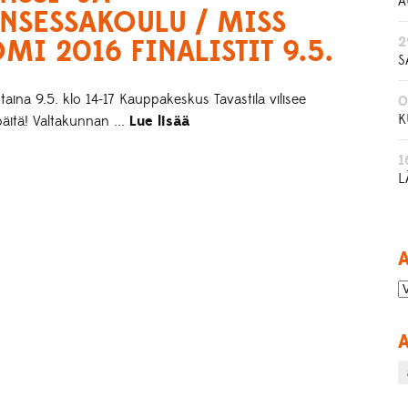
A
NSESSAKOULU / MISS
2
MI 2016 FINALISTIT 9.5.
S
ina 9.5. klo 14-17 Kauppakeskus Tavastila vilisee
0
K
äitä! Valtakunnan ...
Lue lisää
1
L
A
A