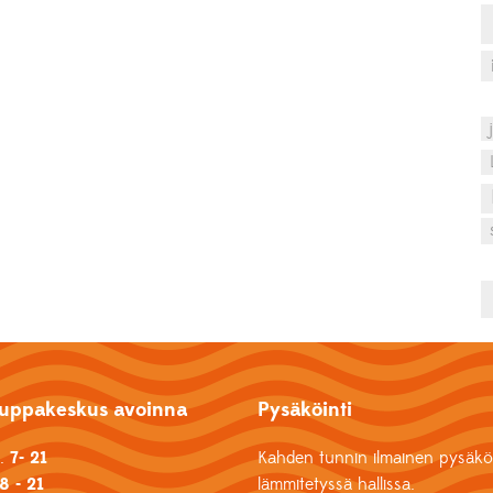
uppakeskus avoinna
Pysäköinti
k.
7- 21
Kahden tunnin ilmainen pysäköi
8 - 21
lämmitetyssä hallissa.