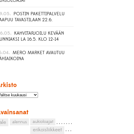
UKIOLOAJAT
9.05.
POSTIN PAKETTIPALVELU
AAPUU TAVASTILAAN 22.6.
6.05.
KAHVITARJOILU KEVÄÄN
UNNIAKSI LA 16.5. KLO 12-14
6.04.
MERO MARKET AVAUTUU
ÄHIAIKOINA
rkisto
vainsanat
aukioloajat
ale
alennus
,
,
,
,
,
,
,
,
,
,
erikoisliikkeet