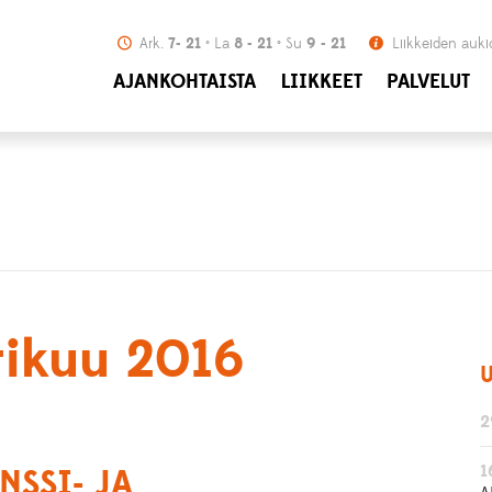
Ark.
7- 21
La
8 - 21
Su
9 - 21
Liikkeiden auki
AJANKOHTAISTA
LIIKKEET
PALVELUT
tikuu 2016
U
2
1
NSSI- JA