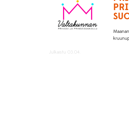
PRI
SUO
Maananta
kruunup
Julkaistu 03.04.