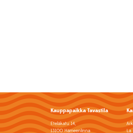
Kauppapaikka Tavastila
Ka
Eteläkatu 14,
Ar
13100 Hämeenlinna
La