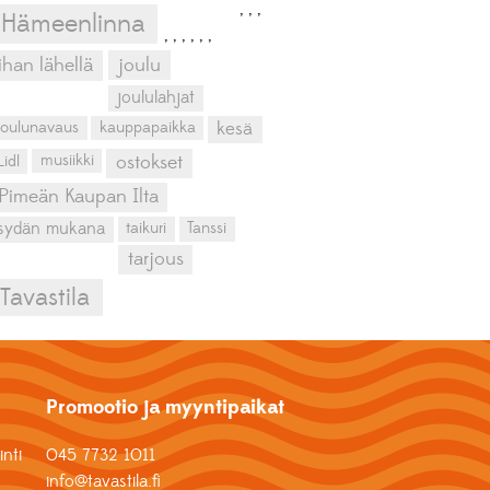
,
,
,
Hämeenlinna
,
,
,
,
,
,
ihan lähellä
joulu
joululahjat
kesä
joulunavaus
kauppapaikka
musiikki
Lidl
ostokset
Pimeän Kaupan Ilta
sydän mukana
taikuri
Tanssi
tarjous
Tavastila
Promootio ja myyntipaikat
nti
045 7732 1011
info@tavastila.fi