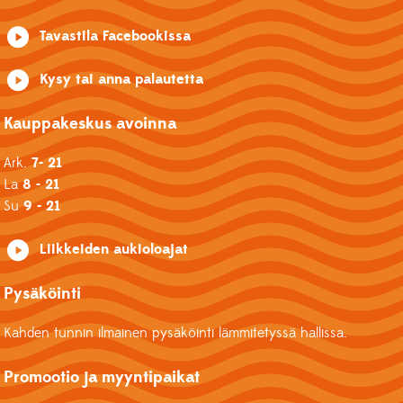
Tavastila Facebookissa
Kysy tai anna palautetta
Kauppakeskus avoinna
Ark.
7- 21
La
8 - 21
Su
9 - 21
Liikkeiden aukioloajat
Pysäköinti
Kahden tunnin ilmainen pysäköinti lämmitetyssä hallissa.
Promootio ja myyntipaikat