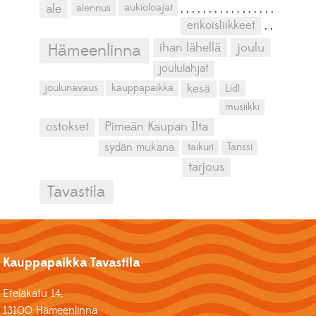
aukioloajat
ale
alennus
,
,
,
,
,
,
,
,
,
,
,
,
,
,
,
,
,
erikoisliikkeet
,
,
ihan lähellä
joulu
Hämeenlinna
joululahjat
kesä
joulunavaus
kauppapaikka
Lidl
musiikki
ostokset
Pimeän Kaupan Ilta
sydän mukana
taikuri
Tanssi
tarjous
Tavastila
Kauppapaikka Tavastila
Eteläkatu 14,
13100 Hämeenlinna