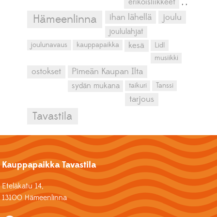
erikoisliikkeet
,
,
ihan lähellä
joulu
Hämeenlinna
joululahjat
kesä
joulunavaus
kauppapaikka
Lidl
musiikki
ostokset
Pimeän Kaupan Ilta
sydän mukana
taikuri
Tanssi
tarjous
Tavastila
Kauppapaikka Tavastila
Eteläkatu 14,
13100 Hämeenlinna