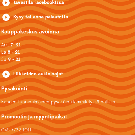
Tavastila Facebookissa
Kysy tai anna palautetta
Kauppakeskus avoinna
Ark.
7- 21
La
8 - 21
Su
9 - 21
Liikkeiden aukioloajat
Pysäköinti
Kahden tunnin ilmainen pysäköinti lämmitetyssä hallissa.
Promootio ja myyntipaikat
045 7732 1011