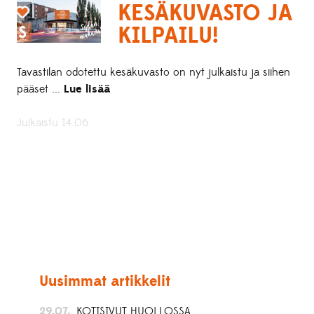
KESÄKUVASTO JA
KILPAILU!
Tavastilan odotettu kesäkuvasto on nyt julkaistu ja siihen
pääset ...
Lue lisää
Julkaistu 14.06.
Uusimmat artikkelit
29.07.
KOTISIVUT HUOLLOSSA