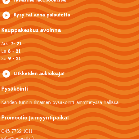
Kysy tai anna palautetta
Kauppakeskus avoinna
Ark.
7- 21
La
8 - 21
Su
9 - 21
Liikkeiden aukioloajat
Pysäköinti
Kahden tunnin ilmainen pysäköinti lämmitetyssä hallissa.
Promootio ja myyntipaikat
045 7732 1011
info@tavastila.fi