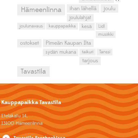
ihan lähellä
joulu
Hämeenlinna
joululahjat
kesä
joulunavaus
kauppapaikka
Lidl
musiikki
ostokset
Pimeän Kaupan Ilta
sydän mukana
taikuri
Tanssi
tarjous
Tavastila
Kauppapaikka Tavastila
Eteläkatu 14,
13100 Hämeenlinna
Tavastila Facebookissa