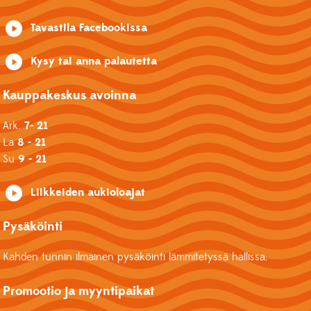
Tavastila Facebookissa
Kysy tai anna palautetta
Kauppakeskus avoinna
Ark.
7- 21
La
8 - 21
Su
9 - 21
Liikkeiden aukioloajat
Pysäköinti
Kahden tunnin ilmainen pysäköinti lämmitetyssä hallissa.
Promootio ja myyntipaikat