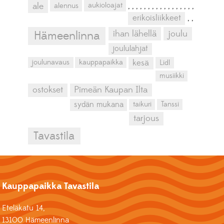
aukioloajat
ale
alennus
,
,
,
,
,
,
,
,
,
,
,
,
,
,
,
,
,
erikoisliikkeet
,
,
ihan lähellä
joulu
Hämeenlinna
joululahjat
kesä
joulunavaus
kauppapaikka
Lidl
musiikki
ostokset
Pimeän Kaupan Ilta
sydän mukana
taikuri
Tanssi
tarjous
Tavastila
Kauppapaikka Tavastila
Eteläkatu 14,
13100 Hämeenlinna